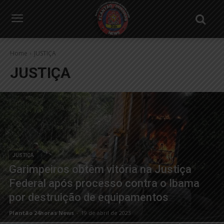
Home
JUSTIÇA
JUSTIÇA
JUSTIÇA
Garimpeiros obtêm vitória na Justiça
Federal após processo contra o Ibama
por destruição de equipamentos
Plantão 24horas News
-
19 de abril de 2023