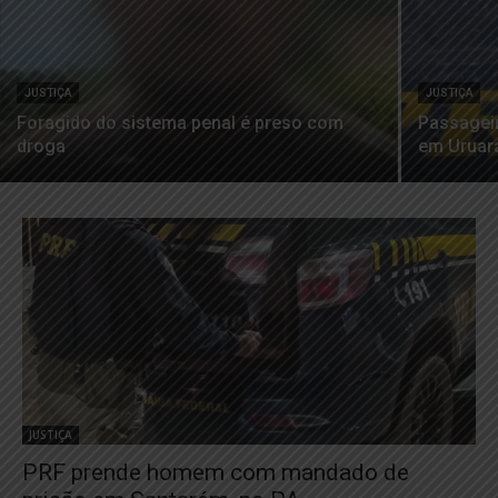
JUSTIÇA
JUSTIÇA
Foragido do sistema penal é preso com
Passagei
droga
em Uruar
JUSTIÇA
PRF prende homem com mandado de