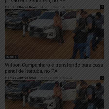
prisão em Santarém, no PA
Plantão 24horas News
-
14 de dezembro de 2022
0
Itaituba
Wilson Campanharo é transferido para casa
penal de Itaituba, no PA
Plantão 24horas News
-
10 de dezembro de 2022
0