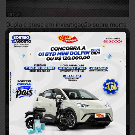
JUSTIÇA
Dupla é presa em investigação sobre morte
de delegado do AM
Plantão 24horas News
-
4 de novembro de 2022
0
JUSTIÇA
Operação da PM do Pará dá suporte ao
cumprimento de mandados de prisão
Plantão 24horas News
-
28 de outubro de 2022
0