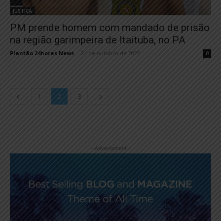
JUSTIÇA
PM prende homem com mandado de prisão
na região garimpeira de Itaituba, no PA
Plantão 24horas News
-
24 de outubro de 2022
0
1
2
3
- Advertisment -