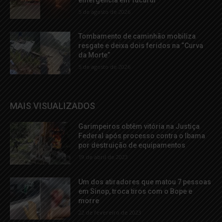
5 de agosto de 2026
Tombamento de caminhão mobiliza
resgate e deixa dois feridos na “Curva
da Morte”
5 de agosto de 2026
MAIS VISUALIZADOS
Garimpeiros obtêm vitória na Justiça
Federal após processo contra o Ibama
por destruição de equipamentos
19 de abril de 2023
Um dos atiradores que matou 7 pessoas
em Sinop, troca tiros com o Bope e
morre
22 de fevereiro de 2023