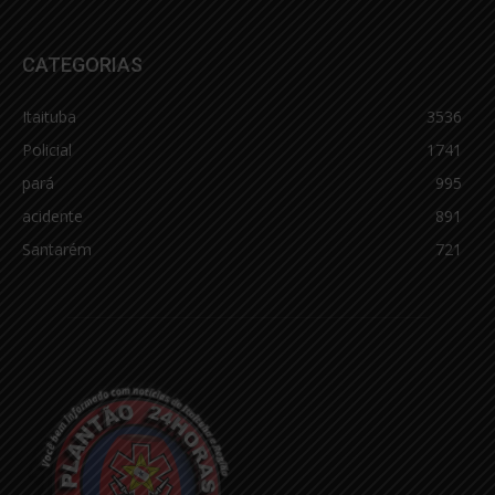
CATEGORIAS
Itaituba
3536
Policial
1741
pará
995
acidente
891
Santarém
721