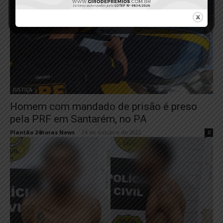
JUSTIÇA
Homem com mandado de prisão é preso
pela PRF em Santarém, no PA
Plantão 24horas News
-
24 de outubro de 2022
0