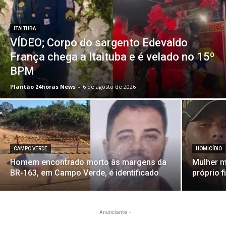
ITAITUBA
VÍDEO; Corpo do sargento Edevaldo
França chega a Itaituba e é velado no 15º
BPM
Plantão 24horas News
-
6 de agosto de 2026
CAMPO VERDE
HOMICÍDIO
Homem encontrado morto às margens da
Mulher m
BR-163, em Campo Verde, é identificado
próprio f
- Anunciante -