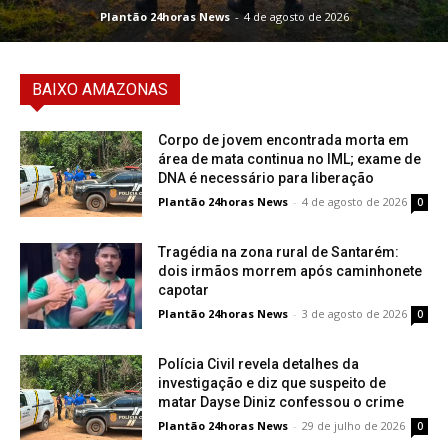
Plantão 24horas News
-
4 de agosto de 2026
BAIXO AMAZONAS
Corpo de jovem encontrada morta em
área de mata continua no IML; exame de
DNA é necessário para liberação
Plantão 24horas News
-
4 de agosto de 2026
0
Tragédia na zona rural de Santarém:
dois irmãos morrem após caminhonete
capotar
Plantão 24horas News
-
3 de agosto de 2026
0
Polícia Civil revela detalhes da
investigação e diz que suspeito de
matar Dayse Diniz confessou o crime
Plantão 24horas News
-
29 de julho de 2026
0