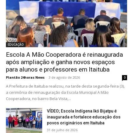
EDUCAÇÃO
Escola A Mão Cooperadora é reinaugurada
após ampliação e ganha novos espaços
para alunos e professores em Itaituba
Plantão 24horas News
-
3 de agosto de 2026
0
A Prefeitura de Itaituba realizou, na tarde desta segunda-feira (3),
a cerimônia de reinauguração da Escola Municipal A Mão
Cooperadora, no bairro Bela Vista,...
VÍDEO; Escola Indígena Ikó Bijatpu é
inaugurada e fortalece educação dos
povos originários em Itaituba
31 de julho de 2026