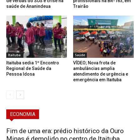
de verbas do SUS e crise na
profissionais na BR-163, em
saúde de Ananindeua
Trairão
Itaituba
Saúde
Itaituba sedia 1º Encontro
VÍDEO; Nova frota de
Regional de Saúde da
ambulâncias amplia
Pessoa Idosa
atendimento de urgência e
emergência em Itaituba
ECONOMIA
Fim de uma era: prédio histórico da Ouro
Minas é demolido no centro de Itaituba