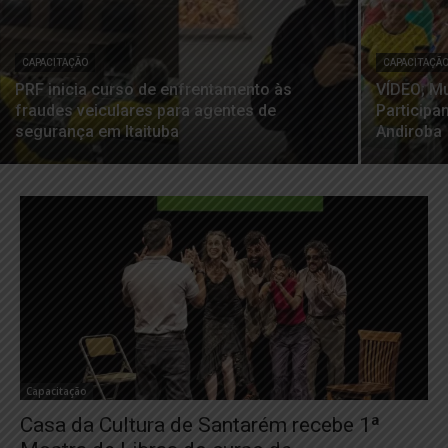
CAPACITAÇÃO
CAPACITAÇÃ
PRF inicia curso de enfrentamento às
VÍDEO; M
fraudes veiculares para agentes de
Participa
segurança em Itaituba
Andiroba
Capacitação
Casa da Cultura de Santarém recebe 1ª