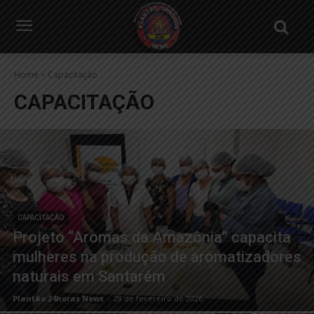
Home
Capacitação
CAPACITAÇÃO
CAPACITAÇÃO
Projeto “Aromas da Amazônia” capacita
mulheres na produção de aromatizadores
naturais em Santarém
Plantão 24horas News
-
28 de fevereiro de 2026