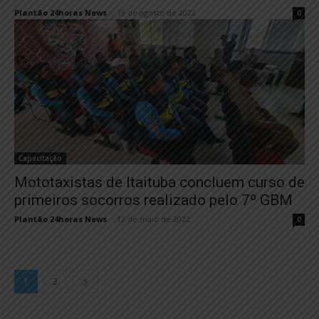
Plantão 24horas News
-
19 de agosto de 2022
0
Capacitação
Mototaxistas de Itaituba concluem curso de
primeiros socorros realizado pelo 7º GBM
Plantão 24horas News
-
12 de maio de 2022
0
1
2