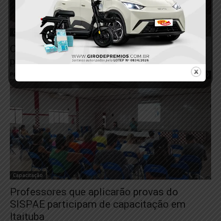
Capacitação
Conselheiros tutelares de Itaituba e região
participam de capacitação
Plantão 24horas News
-
13 de dezembro de 2022
0
Capacitação
Professores que aplicarão provas do
SISPAE participam de capacitação em
Itaituba