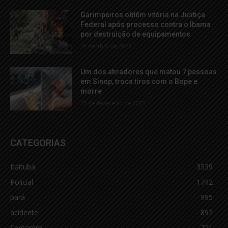
Garimpeiros obtêm vitória na Justiça
Federal após processo contra o Ibama
por destruição de equipamentos
19 de abril de 2023
Um dos atiradores que matou 7 pessoas
em Sinop, troca tiros com o Bope e
morre
22 de fevereiro de 2023
CATEGORIAS
Itaituba
3539
Policial
1742
pará
995
acidente
892
Santarém
721