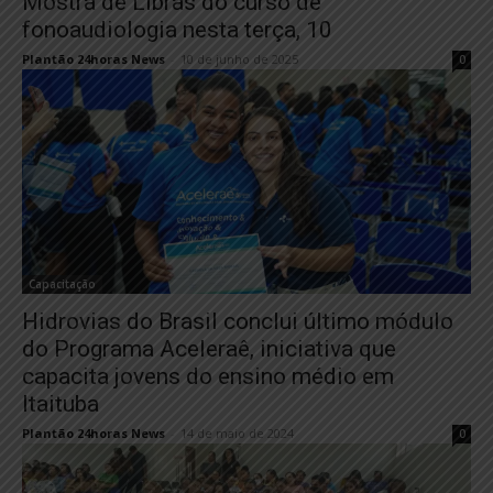
Mostra de Libras do curso de
fonoaudiologia nesta terça, 10
Plantão 24horas News
-
10 de junho de 2025
0
Capacitação
Hidrovias do Brasil conclui último módulo
do Programa Aceleraê, iniciativa que
capacita jovens do ensino médio em
Itaituba
Plantão 24horas News
-
14 de maio de 2024
0