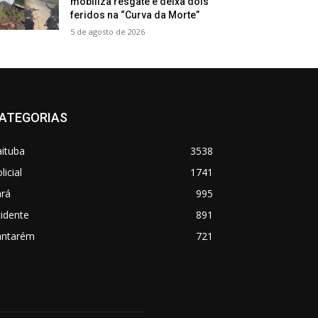
mobiliza resgate e deixa dois
feridos na “Curva da Morte”
5 de agosto de 2026
ATEGORIAS
aituba
3538
licial
1741
ará
995
idente
891
antarém
721