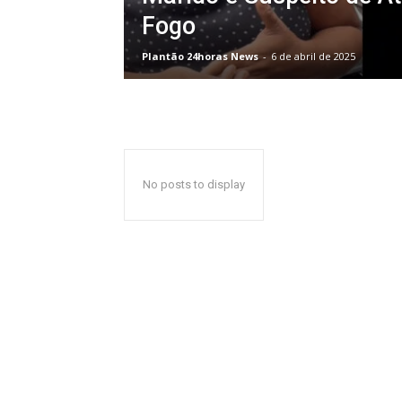
Fogo
Plantão 24horas News
-
6 de abril de 2025
No posts to display