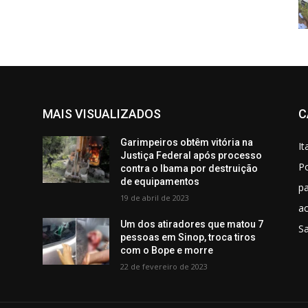
MAIS VISUALIZADOS
C
Garimpeiros obtêm vitória na
It
Justiça Federal após processo
Po
M
contra o Ibama por destruição
de equipamentos
p
19 de abril de 2023
ac
Um dos atiradores que matou 7
S
s
pessoas em Sinop, troca tiros
com o Bope e morre
22 de fevereiro de 2023