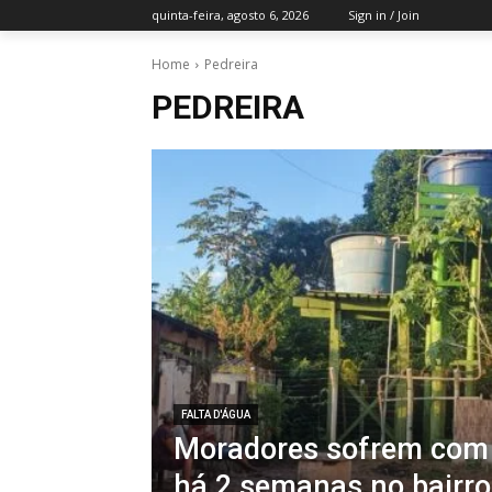
quinta-feira, agosto 6, 2026
Sign in / Join
Home
Pedreira
PEDREIRA
FALTA D'ÁGUA
Moradores sofrem com 
há 2 semanas no bairro