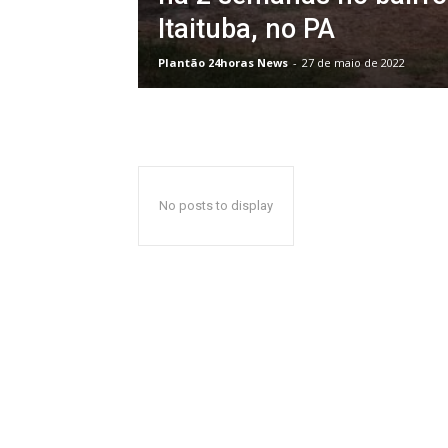
Itaituba, no PA
Plantão 24horas News
-
27 de maio de 2022
No posts to display