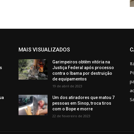
MAIS VISUALIZADOS
C
Garimpeiros obtêm vitória na
It
os
Justiça Federal após processo
Po
contra o Ibama por destruição
de equipamentos
p
19 de abril de 2023
ac
ua
Um dos atiradores que matou 7
S
pessoas em Sinop, troca tiros
com o Bope e morre
22 de fevereiro de 2023