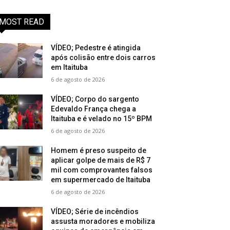
MOST READ
VÍDEO; Pedestre é atingida
após colisão entre dois carros
em Itaituba
6 de agosto de 2026
VÍDEO; Corpo do sargento
Edevaldo França chega a
Itaituba e é velado no 15º BPM
6 de agosto de 2026
Homem é preso suspeito de
aplicar golpe de mais de R$ 7
mil com comprovantes falsos
em supermercado de Itaituba
6 de agosto de 2026
VÍDEO; Série de incêndios
assusta moradores e mobiliza