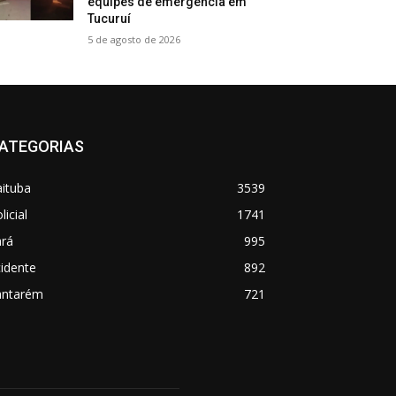
equipes de emergência em
Tucuruí
5 de agosto de 2026
ATEGORIAS
aituba
3539
licial
1741
ará
995
idente
892
antarém
721