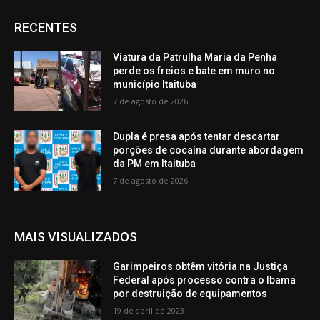
RECENTES
Viatura da Patrulha Maria da Penha
perde os freios e bate em muro no
município Itaituba
7 de agosto de 2026
Dupla é presa após tentar descartar
porções de cocaína durante abordagem
da PM em Itaituba
7 de agosto de 2026
MAIS VISUALIZADOS
Garimpeiros obtêm vitória na Justiça
Federal após processo contra o Ibama
por destruição de equipamentos
19 de abril de 2023