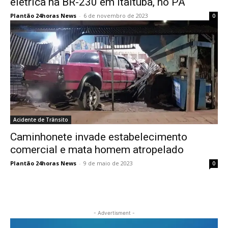
elétrica na BR-230 em Itaituba, no PA
Plantão 24horas News
-
6 de novembro de 2023
0
Acidente de Trânsito
Caminhonete invade estabelecimento
comercial e mata homem atropelado
Plantão 24horas News
-
9 de maio de 2023
0
- Advertisment -