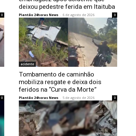
deixou pedestre ferida em Itaituba
Plantão 24horas News
-
6 de agosto de 2026
0
0
acidente
Tombamento de caminhão
mobiliza resgate e deixa dois
feridos na “Curva da Morte”
Plantão 24horas News
-
5 de agosto de 2026
0
0