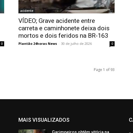
acidente
VÍDEO; Grave acidente entre
carreta e caminhonete deixa dois
mortos e dois feridos na BR-163
Plantão 24horas News
-
30 de julho de 2026
0
0
Page 1 of 93
MAIS VISUALIZADOS
C
Garimpeiros obtêm vitória na