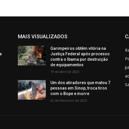
MAIS VISUALIZADOS
C
Garimpeiros obtêm vitória na
It
a
Justiça Federal após processo
Po
contra o Ibama por destruição
de equipamentos
p
19 de abril de 2023
ac
Um dos atiradores que matou 7
S
pessoas em Sinop, troca tiros
com o Bope e morre
22 de fevereiro de 2023