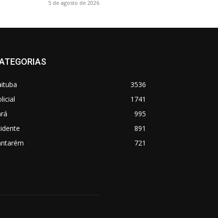
5 de agosto de 2026
ATEGORIAS
aituba
3536
licial
1741
ará
995
idente
891
antarém
721