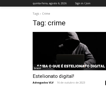
quinta-feira, agosto 6, 2026
Sign in / Join
Tags
Crime
Tag:
crime
brasil
Estelionato digital!
Advogados VLV
-
16 de outubro de 2023