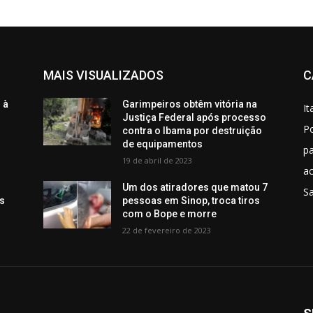
MAIS VISUALIZADOS
C
 à
Garimpeiros obtêm vitória na
It
Justiça Federal após processo
Po
contra o Ibama por destruição
de equipamentos
p
19 de abril de 2023
ac
Um dos atiradores que matou 7
S
os
pessoas em Sinop, troca tiros
com o Bope e morre
22 de fevereiro de 2023