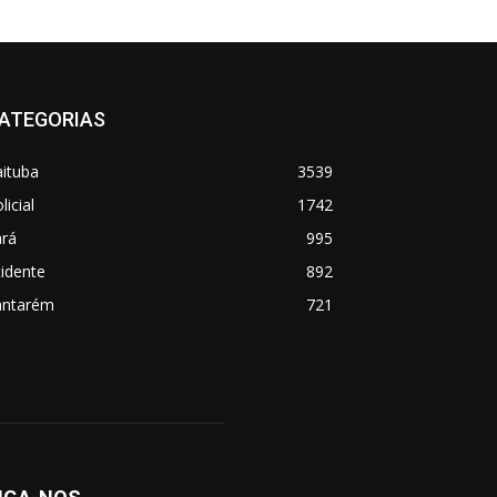
ATEGORIAS
aituba
3539
licial
1742
ará
995
idente
892
antarém
721