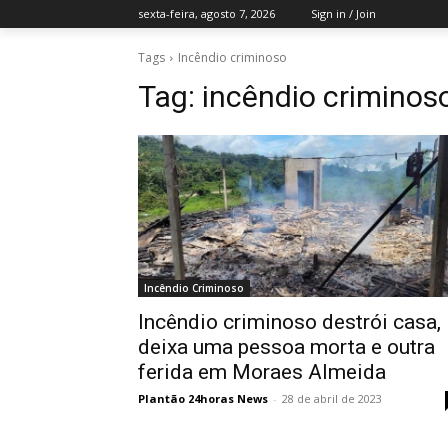
sexta-feira, agosto 7, 2026
Sign in / Join
Tags
Incêndio criminoso
Tag:
incêndio criminos
Incêndio Criminoso
Incêndio criminoso destrói casa,
deixa uma pessoa morta e outra
ferida em Moraes Almeida
Plantão 24horas News
-
28 de abril de 2023