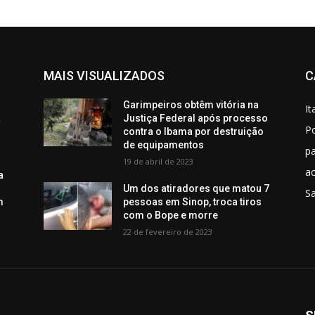
MAIS VISUALIZADOS
C
Garimpeiros obtêm vitória na
It
a
Justiça Federal após processo
Po
contra o Ibama por destruição
de equipamentos
p
19 de abril de 2023
ac
a
Um dos atiradores que matou 7
S
m
pessoas em Sinop, troca tiros
com o Bope e morre
22 de fevereiro de 2023