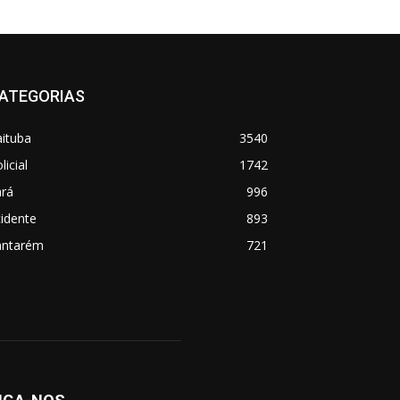
ATEGORIAS
aituba
3540
licial
1742
ará
996
idente
893
antarém
721