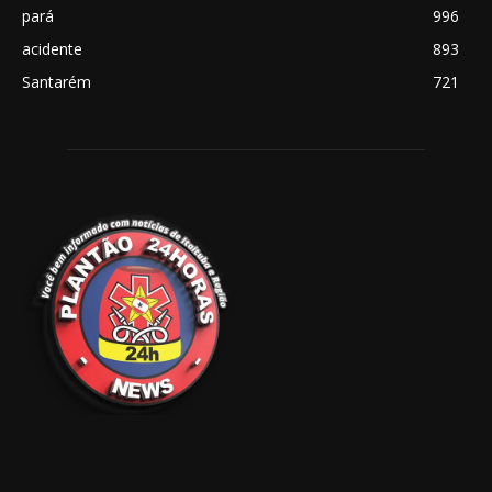
pará
996
acidente
893
Santarém
721