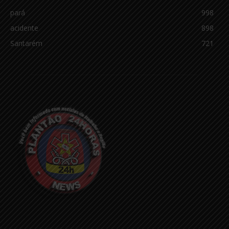
pará
998
acidente
898
Santarém
721