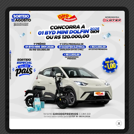
Anterior
Próximo
Governo garante obras nas
Mais um motorista é flagrado
áreas de saúde e
subindo em rotatória e vira
saneamento em Novo
piada na internet, em Novo
Progresso
Progresso