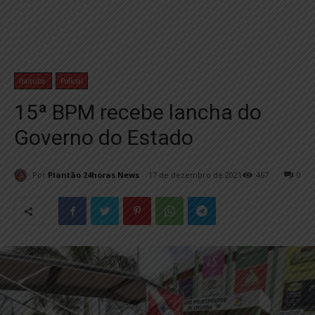
Itaituba
Policial
15ª BPM recebe lancha do
Governo do Estado
Por
Plantão 24horas News
17 de dezembro de 2021
467
0