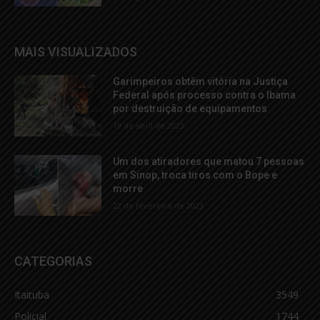
MAIS VISUALIZADOS
Garimpeiros obtêm vitória na Justiça
Federal após processo contra o Ibama
por destruição de equipamentos
19 de abril de 2023
Um dos atiradores que matou 7 pessoas
em Sinop, troca tiros com o Bope e
morre
22 de fevereiro de 2023
CATEGORIAS
Itaituba
3549
Policial
1744