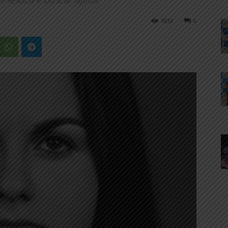
1033
0