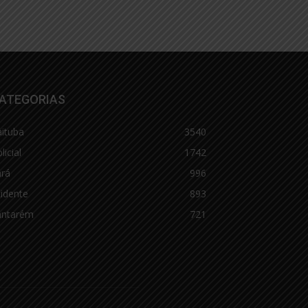
ATEGORIAS
aituba
3540
licial
1742
ará
996
idente
893
antarém
721