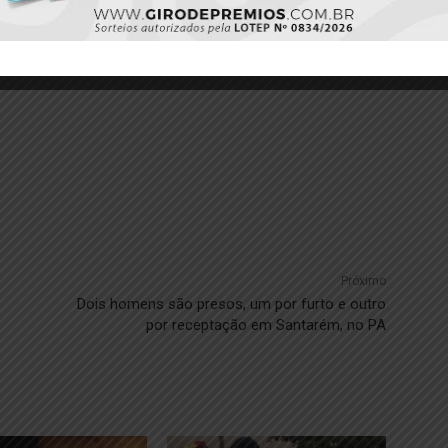
Próximo
Dois homens são presos, um por furto e outro
por receptação em Santarém, no PA