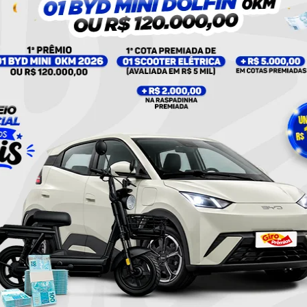
 fazer a denúncia e se reestabelecer”
 preciso reconhecer a importância desta legislação em
 foram salvas, e a voz das mulheres agredidas foi
efletir sobre os passos que ainda precisamos dar. A
romisso coletivo que envolve o governo, instituições,
víduo.
nte do quadro “Repórter Escola”, com auxílio da
ra Farias)
Twitter
Pinterest