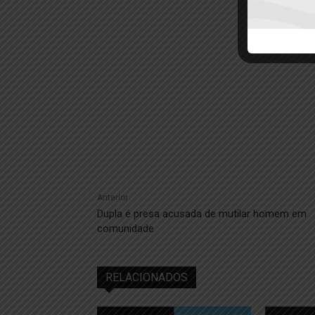
Anterior
Dupla é presa acusada de mutilar homem em
comunidade
RELACIONADOS