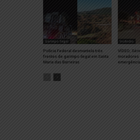
Garimpo Ilegal
Incêndio
Polícia Federal desmantela três
VÍDEO; Séri
frentes de garimpo ilegal em Santa
moradores 
Maria das Barreiras
emergência