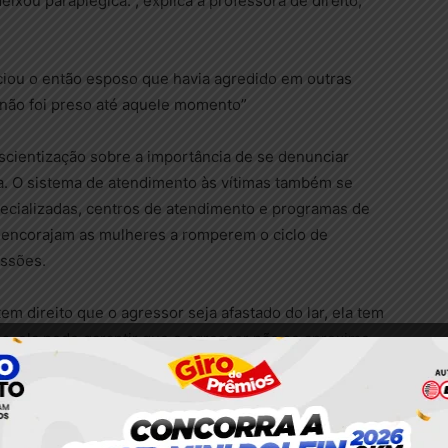
ixou paraplégica.”, explica a professora de direito,
nciou o então esposo que havia agredido em outras
e não foi preso até aquele momento”
cientização sobre a importância de se denunciar
a. O sistema de atendimento às vítimas também se
pecializadas, centros de atendimento e programas de
s encorajam as mulheres a romperem o ciclo de
essões.
tem direito que o agressor seja afastado do lar, ela tem
os, ela pode garantir que o agressor não se aproxime
éria Oliveira.
ele pode perder. Ele pode ser retirado do lar pela
 Então, há uma série de amparos que essa mulher