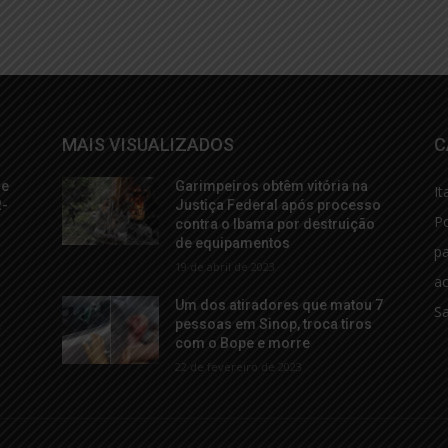
MAIS VISUALIZADOS
C
de
Garimpeiros obtêm vitória na
It
R-
Justiça Federal após processo
Po
contra o Ibama por destruição
de equipamentos
p
19 de abril de 2023
ac
Um dos atiradores que matou 7
S
a
pessoas em Sinop, troca tiros
com o Bope e morre
22 de fevereiro de 2023