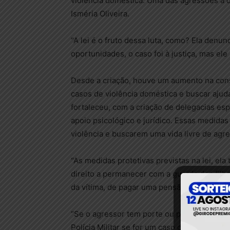
violência doméstica. Uma das agressões a de
Isméria Oliveira.
“A lei é o fruto dessa luta, como? Ela denu
oportunidades, o caso foi à justiça, mas el
Desde a criação, houve um aumento na cons
casos de violência doméstica e buscar ajud
fortaleceu, com a criação de delegacias es
apoio psicológico e jurídico. Essas medida
violência e buscarem uma vida livre de agr
“As medidas protetivas previstas na lei, ela 
direito a permanecer com a guarda dos filh
da vítima, de pagar uma pensão.”, afirma Ism
“Se o agressor tem porte ou posse de arma, 
Polícia Militar se for um caso de urgência.