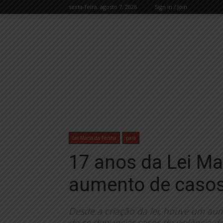
sexta-feira, agosto 7, 2026
Sign in / Join
Lei Maria da Penha
pará
17 anos da Lei Ma
aumento de casos
Desde a criação da lei, houve um au
de se denunciar casos de violência d