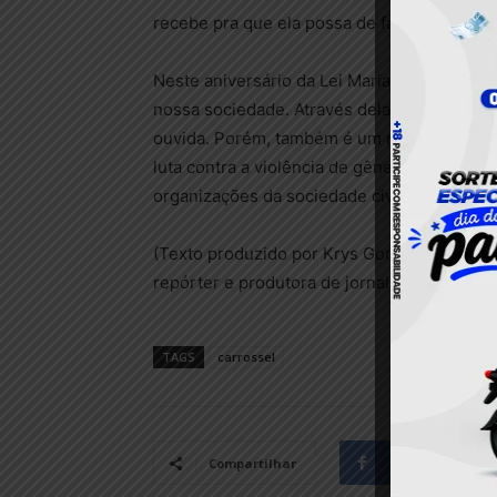
recebe pra que ela possa de fato conseguir
Neste aniversário da Lei Maria da Penha, é
nossa sociedade. Através dela, muitas vidas
ouvida. Porém, também é um momento para r
luta contra a violência de gênero é um comp
organizações da sociedade civil e cada indi
(Texto produzido por Krys Gomes, participa
repórter e produtora de jornalismo, Athayna
TAGS
carrossel
Facebook
Compartilhar