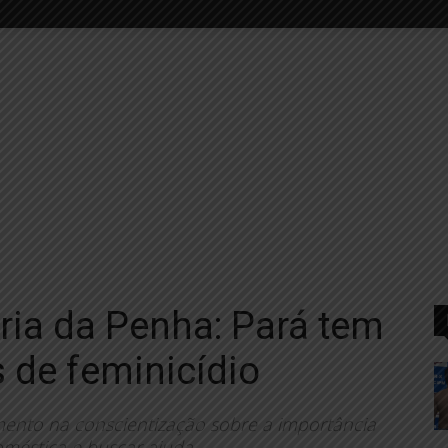
ria da Penha: Pará tem
 de feminicídio
mento na conscientização sobre a importância
oméstica e buscar ajuda