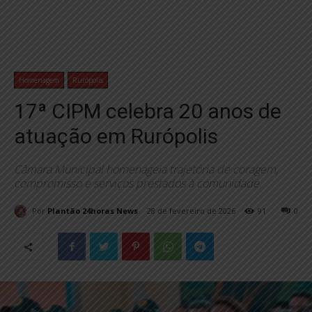
Homenagem
Rurópolis
17ª CIPM celebra 20 anos de
atuação em Rurópolis
Câmara Municipal homenageia trajetória de coragem,
compromisso e serviços prestados à comunidade.
Por
Plantão 24horas News
28 de fevereiro de 2026
91
0