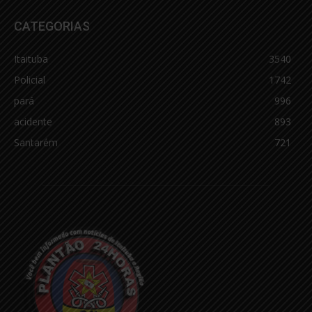
CATEGORIAS
Itaituba
3540
Policial
1742
pará
996
acidente
893
Santarém
721