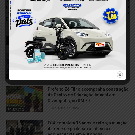
VÍDEO; Emenda parlamentar
Adolescente é apreendido
garante motoniveladora para
com drogas prontas para
fortalecer infraestrutura no
venda em Uruará
Distrito de Divinópolis
RELACIONADOS
Homem com mandado de prisão
preventiva é preso pela Polícia Militar
em Rurópolis
6 de agosto de 2026
Justiça
Prefeito Zé Filho acompanha construção
de Centro de Educação Infantil em
Divinópolis, no KM 70
16 de julho de 2026
EDUCAÇÃO
ECA completa 35 anos e reforça atuação
da rede de proteção à infância e
adolescência em Rurópolis