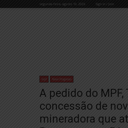
segunda-feira, agosto 10, 2026
Sign in / Join
mpf
Novo Progresso
A pedido do MPF, 
concessão de nov
mineradora que a