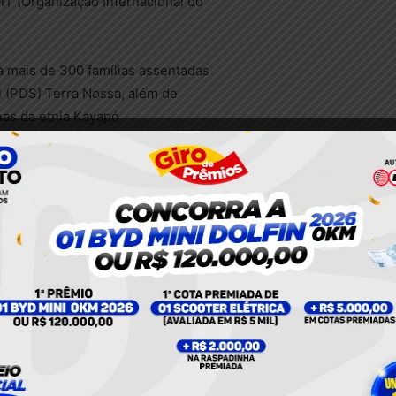
T (Organização Internacional do
mais de 300 famílias assentadas
 (PDS) Terra Nossa, além de
nas da etnia Kayapó
aú, localizada a
ão de lavra. Ainda, tem grande
o, foi considerado que a
ustentabilidade (Semas) agiu
eração, seguindo manifestação
 a distância entre a mina e a
 km (Portaria
a a análise de impactos do
dígenas.