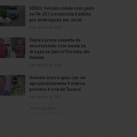
VÍDEO; Veículo colide com gado
na PA-257 e motorista é detido
por embriaguez em Juruti
9 de agosto de 2026
Dupla é presa suspeita de
envolvimento com venda de
drogas no bairro Floresta, em
Itaituba
9 de agosto de 2026
Homem morre após cair de
aproximadamente 5 metros
próximo à orla de Tucuruí
8 de agosto de 2026
Carregar Mais