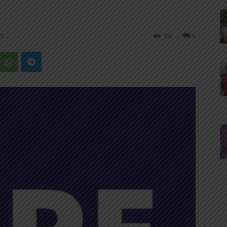
21
736
0