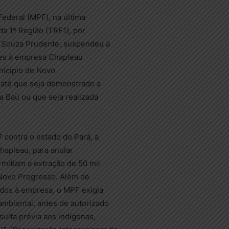
Federal (MPF), na última
 da 1ª Região (TRF1), por
 Souza Prudente, suspendeu a
ões à empresa Chapleau
nicípio de Novo
 até que seja demonstrado a
a Baú ou que seja realizada
 contra o estado do Pará, a
hapleau, para anular
mitiam a extração de 50 mil
 Novo Progresso. Além de
idos à empresa, o MPF exigia
mbiental, antes de autorizado
sulta prévia aos indígenas,