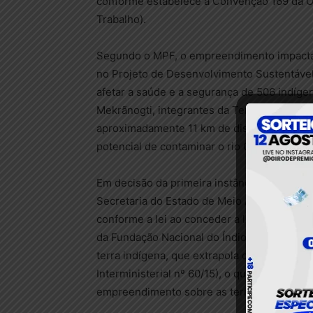
conforme estabelece a Convenção 169 da OI
Trabalho).
Segundo o MPF, o empreendimento impacta 
no Projeto de Desenvolvimento Sustentável
afetar a saúde e a segurança de 506 indíge
Mekrãnogti, integrantes da Terra Indígena B
aproximadamente 11 km de distância da regi
potencial de contaminar o rio Curuá.
Em decisão da primeira instância, no entant
Secretaria do Estado de Meio Ambiente e S
conforme a lei ao conceder a licença de op
da Fundação Nacional do Índio (Funai) sobre
terra indígena, que extrapola o limite de 10
Interministerial nº 60/15), o que dispensari
empreendimento sobre as terras e povos in