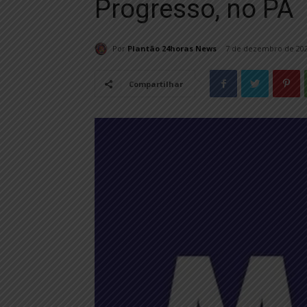
Progresso, no PA
Por
Plantão 24horas News
7 de dezembro de 20
Compartilhar