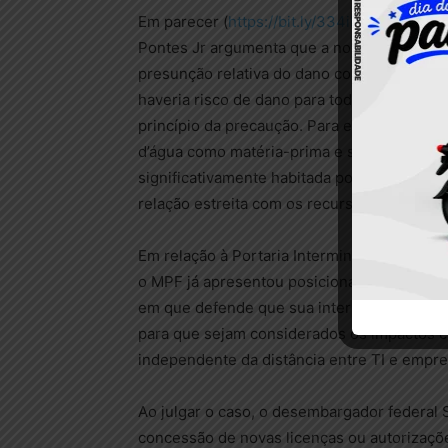
Em parecer (
https://bit.ly/334iNEG
), o proc
Pontes Jr argumenta que a norma intermini
presunção relativa do dano considerando um
haveria risco de dano para todos os demais
princípio da precaução. Para ele, a minerado
d’água como matéria-prima e se localizaria
significativamente habitada por inúmeras
relação estreita com os recursos naturais ex
Em relação à Portaria Interministerial nº 6
o MPF já apresentou posicionamento (Reco
em que defende que sua interpretação deve
para que sejam considerados os impactos c
independente da distância entre TI e empr
Ao julgar o caso, o desembargador federal
concessão de novas licenças ou autorizaçõ