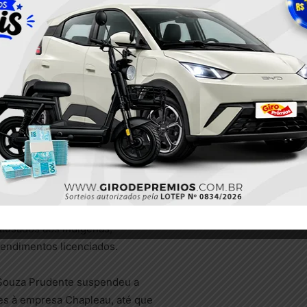
urador regional Felício
sterial estabelece uma mera
 certo limite, e que não
 casos, em clara ofensa ao
ra “utilizaria um curso
 em uma área
 comunidades que possuem uma
istentes”.
0/2015, acrescenta ainda que
mendação n° 02/2016 ao Ibama),
 ser conforme a Constituição,
ausados aos indígenas,
eendimentos licenciados.
 Souza Prudente suspendeu a
es à empresa Chapleau, até que