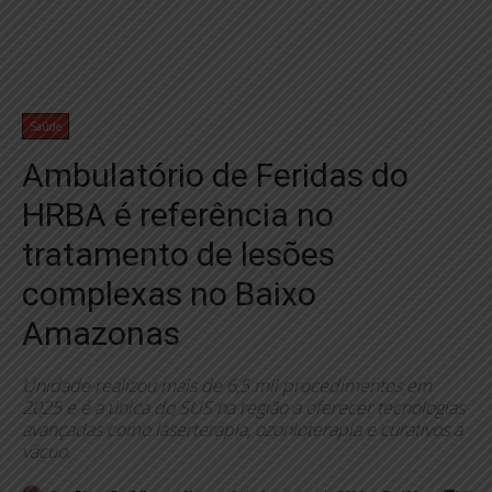
Saúde
Ambulatório de Feridas do
HRBA é referência no
tratamento de lesões
complexas no Baixo
Amazonas
Unidade realizou mais de 6,5 mil procedimentos em
2025 e é a única do SUS na região a oferecer tecnologias
avançadas como laserterapia, ozonioterapia e curativos a
vácuo.