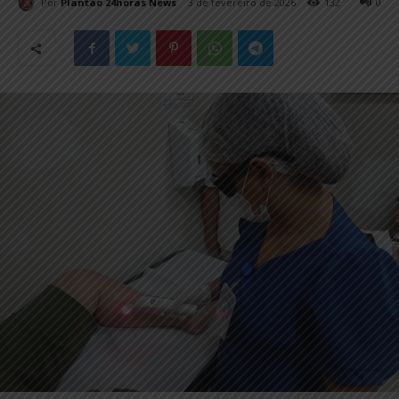
Por
Plantão 24horas News
3 de fevereiro de 2026
132
0