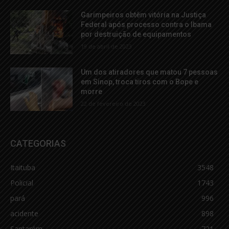
Garimpeiros obtêm vitória na Justiça
Federal após processo contra o Ibama
por destruição de equipamentos
19 de abril de 2023
Um dos atiradores que matou 7 pessoas
em Sinop, troca tiros com o Bope e
morre
22 de fevereiro de 2023
CATEGORIAS
Itaituba
3548
Policial
1743
pará
996
acidente
898
Santarém
721