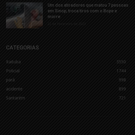
Um dos atiradores que matou 7 pessoas
em Sinop, troca tiros com o Bope e
morre
22 de fevereiro de 2023
CATEGORIAS
Itaituba
3550
Policial
1744
pará
998
acidente
899
Santarém
721