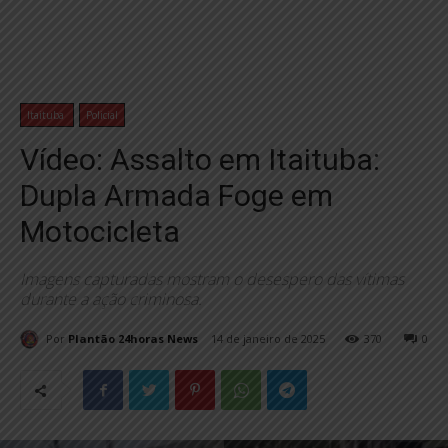
Itaituba
Policial
Vídeo: Assalto em Itaituba:
Dupla Armada Foge em
Motocicleta
Imagens capturadas mostram o desespero das vítimas
durante a ação criminosa.
Por
Plantão 24horas News
14 de janeiro de 2025
370
0