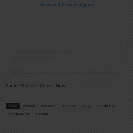
Ver essa foto no Instagram
UMA PUBLICAÇÃO COMPARTILHADA POR PLANTÃO 24HORAS NEWS (@PLANTAO24HORASNEWS)
Fonte: Plantão 24horas News
TAGS
Assalto
carrossel
Itaituba
justiça
policia civil
Policia Militar
Policial