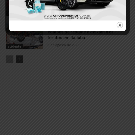
Floresta, em Itaituba
9 de agosto de 2026
Itaituba
VÍDEO; Dois acidentes mobilizam
equipes de resgate e deixam três
feridos em Itaituba
8 de agosto de 2026
acidente