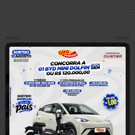
Anterior
Próximo
Polícia Civil Investiga
Polícia Militar Prende Dupla
Denúncia de Estupro em
Suspeita de Vários Assaltos
Santarém
em Itaituba
RELACIONADOS
PM recupera motocicleta com registro
de roubo durante abordagem em
Itaituba
9 de agosto de 2026
Itaituba
Dupla é presa suspeita de envolvimento
com venda de drogas no bairro