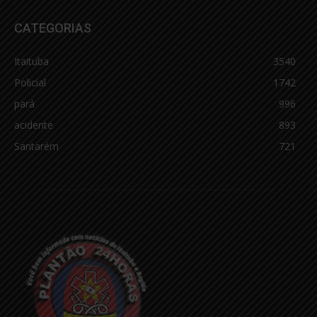
CATEGORIAS
Itaituba
3540
Policial
1742
pará
996
acidente
893
Santarém
721