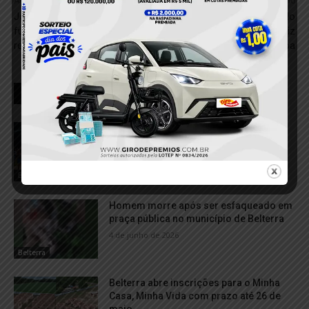
Anterior
Próximo
Jovem é preso acusado de
Mais um corpo é encontrado
furtar aparelho televisor de
após naufrágio no São Luiz
residência, em Itaituba
do Tapajos, em Itaituba
RELACIONADOS
Pai e filho morrem em grave acidente
entre moto e caminhonete em Belterra
2 de julho de 2026
Belterra
Homem morre após ser esfaqueado em
praça pública no município de Belterra
4 de junho de 2026
Belterra
Belterra abre inscrições para o Minha
Casa, Minha Vida com prazo até 26 de
maio