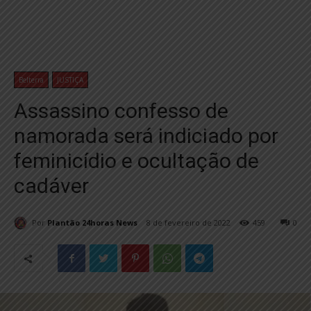
Belterra
JUSTIÇA
Assassino confesso de
namorada será indiciado por
feminicídio e ocultação de
cadáver
Por
Plantão 24horas News
8 de fevereiro de 2022
459
0