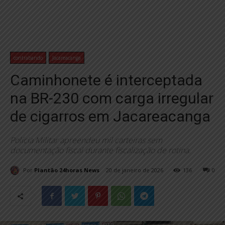
contrabando
Jacareacanga
Caminhonete é interceptada
na BR-230 com carga irregular
de cigarros em Jacareacanga
Polícia Militar apreendeu mil carteiras sem
documentação fiscal durante fiscalização de rotina.
Por
Plantão 24horas News
20 de janeiro de 2026
136
0