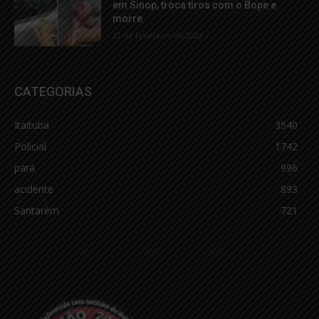
em Sinop, troca tiros com o Bope e
morre
22 de fevereiro de 2023
CATEGORIAS
Itaituba
3540
Policial
1742
pará
996
acidente
893
Santarém
721