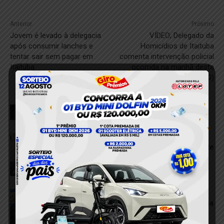
Anterior
Próximo
Jovem é levado à delegacia
VÍDEO; Delegado da
após consumir lanches e
Homicídios de Itaituba
tentar sair sem pagar em
comenta intervenção policial
Itaituba
ocorrida na manhã desta
terça-feira (20)
RELACIONADOS
Polícia Militar apreende motocicletas
com escapamentos adulterados durante
cavalgada em Jacareacanga
3 de agosto de 2026
Apreensão
Polícia Militar prende suspeito de
tentativa de homicídio em Jacareacanga
10 de julho de 2026