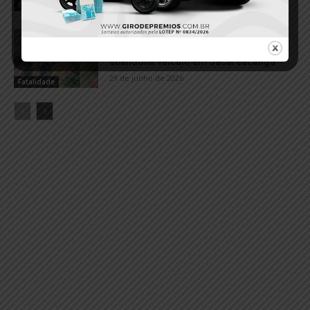
Esfaqueamento
Criança de 6 meses morre após
atropelamento; motociclista foge e
abandona veículo em Jacareacanga
29 de junho de 2026
Fatalidade