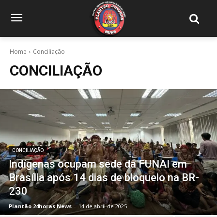
Home
Conciliação
CONCILIAÇÃO
CONCILIAÇÃO
Indígenas ocupam sede da FUNAI em
Brasília após 14 dias de bloqueio na BR-
230
Plantão 24horas News
-
14 de abril de 2025