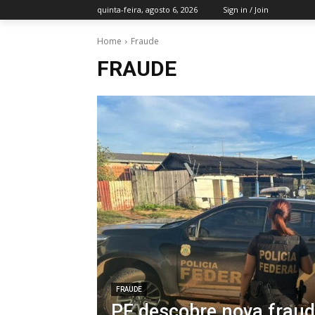
quinta-feira, agosto 6, 2026
Sign in / Join
Home
Fraude
FRAUDE
FRAUDE
PF descobre nova frau