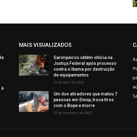
MAIS VISUALIZADOS
C
ês
Garimpeiros obtêm vitória na
It
Justiça Federal após processo
Po
contra o Ibama por destruição
de equipamentos
p
19 de abril de 2023
ac
 à
Um dos atiradores que matou 7
S
pessoas em Sinop, troca tiros
com o Bope e morre
22 de fevereiro de 2023