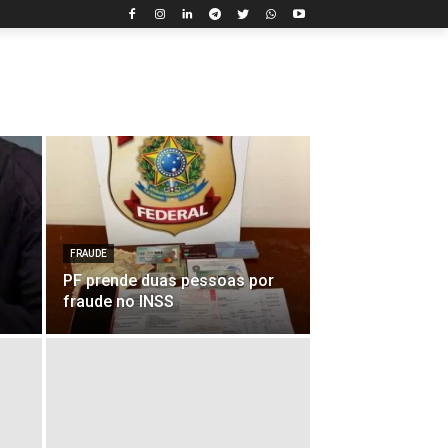
FRAUDE
PF prende duas pessoas por
fraude no INSS