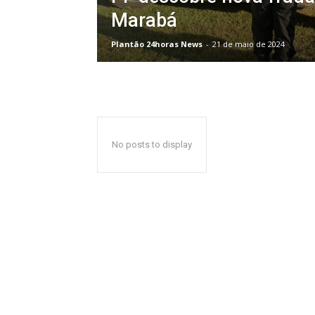
Marabá
Plantão 24horas News
-
21 de maio de 2024
No posts to display