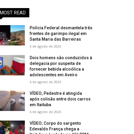
MOST READ
Polícia Federal desmantela três
frentes de garimpo ilegal em
Santa Maria das Barreiras
6 de agosto de 2026
Dois homens são conduzidos à
delegacia por suspeita de
fornecer bebida alcoólica a
adolescentes em Aveiro
6 de agosto de 2026
VÍDEO; Pedestre é atingida
após colisão entre dois carros
em Itaituba
6 de agosto de 2026
VÍDEO; Corpo do sargento
Edevaldo França chega a