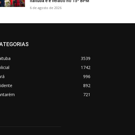
Itaituba e é velado no 15º BPM
6 de agosto de 2026
ATEGORIAS
aituba
3539
licial
1742
ará
996
idente
892
antarém
721