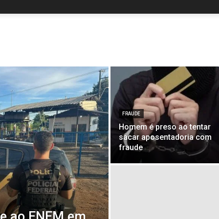
FRAUDE
Homem é preso ao tentar
sacar aposentadoria com
fraude
de ao ENEM em