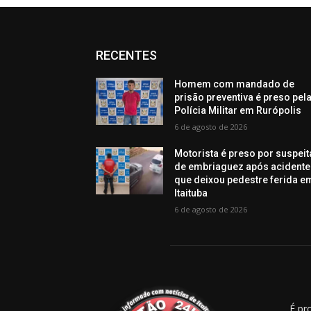
RECENTES
Homem com mandado de
prisão preventiva é preso pel
Polícia Militar em Rurópolis
6 de agosto de 2026
Motorista é preso por suspeit
de embriaguez após acidente
que deixou pedestre ferida e
Itaituba
6 de agosto de 2026
É pr