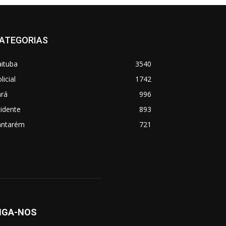
ATEGORIAS
aituba
3540
licial
1742
ará
996
idente
893
antarém
721
IGA-NOS