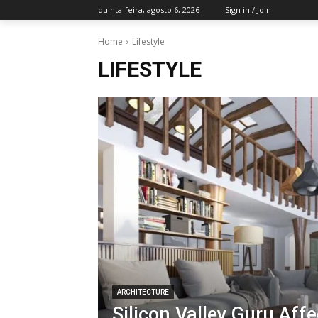
quinta-feira, agosto 6, 2026
Sign in / Join
Home
Lifestyle
LIFESTYLE
ARCHITECTURE
Silicon Valley Guru Affe