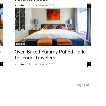
admin
-
14 de janeiro de 2023
0
0
Recipes
o
Oven Baked Yummy Pulled Pork
for Food Travelers
admin
-
14 de janeiro de 2023
0
0
Page 1 of 2