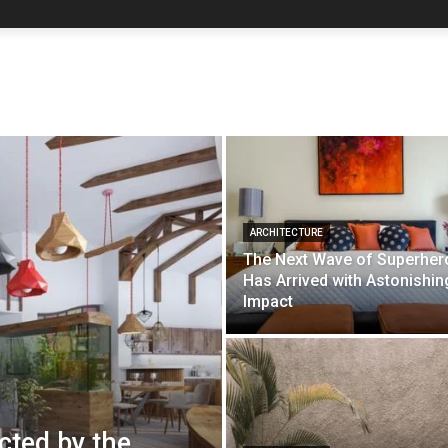
ARCHITECTURE
The Next Wave of Superher
Has Arrived with Astonishin
Impact
cted by the