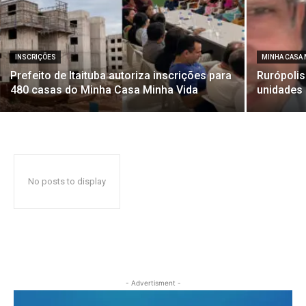
INSCRIÇÕES
MINHA CASA 
Prefeito de Itaituba autoriza inscrições para
Rurópolis
480 casas do Minha Casa Minha Vida
unidades
No posts to display
- Advertisment -