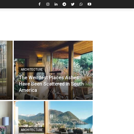
ARCHITECTURE
The Weirdest Places Ashes
Have Been Scattered in South
America
ARCHITECTURE