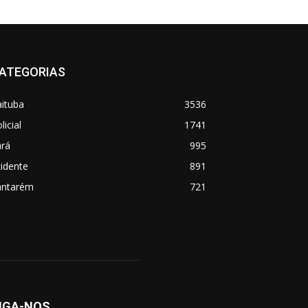
ATEGORIAS
aituba
3536
licial
1741
ará
995
idente
891
antarém
721
IGA-NOS