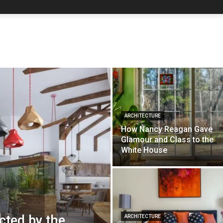
ARCHITECTURE
How Nancy Reagan Gave
Glamour and Class to the
White House
cted by the
ARCHITECTURE