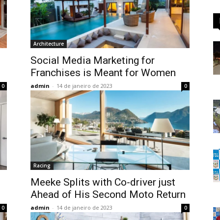
Architecture
Social Media Marketing for
Franchises is Meant for Women
admin
-
14 de janeiro de 2023
0
0
Racing
Meeke Splits with Co-driver just
Ahead of His Second Moto Return
admin
-
14 de janeiro de 2023
0
0