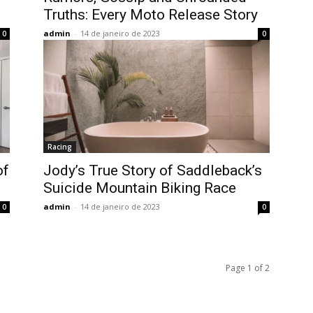
Truths: Every Moto Release Story
admin
-
14 de janeiro de 2023
0
0
Racing
of
Jody’s True Story of Saddleback’s
Suicide Mountain Biking Race
admin
-
14 de janeiro de 2023
0
0
Page 1 of 2