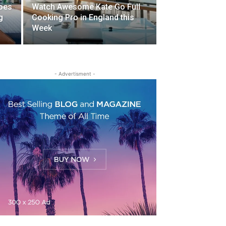
oes
Watch Awesome Kate Go Full
g
Cooking Pro in England this
Week
- Advertisment -