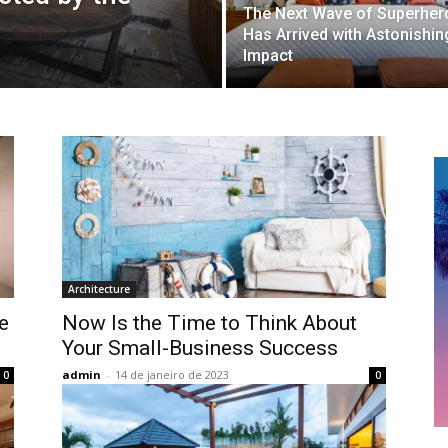
The Next Wave of Superher
Has Arrived with Astonishin
Impact
Architecture
e
Now Is the Time to Think About
Your Small-Business Success
admin
-
14 de janeiro de 2023
0
0