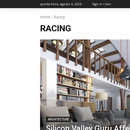
quinta-feira, agosto 6, 2026
Sign in / Join
Home
Racing
RACING
ARCHITECTURE
Silicon Valley Guru Affe