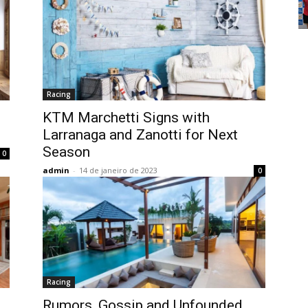
Racing
KTM Marchetti Signs with
Larranaga and Zanotti for Next
Season
0
admin
-
14 de janeiro de 2023
0
Racing
Rumors, Gossip and Unfounded