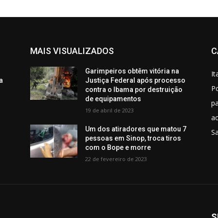
MAIS VISUALIZADOS
C
Garimpeiros obtêm vitória na
It
a
Justiça Federal após processo
Po
contra o Ibama por destruição
de equipamentos
p
19 de abril de 2023
ac
Um dos atiradores que matou 7
S
pessoas em Sinop, troca tiros
com o Bope e morre
22 de fevereiro de 2023
S