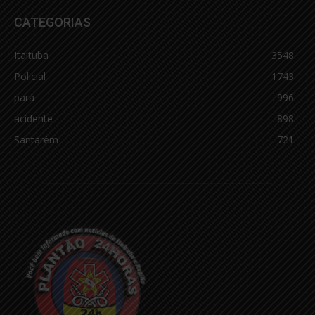
CATEGORIAS
Itaituba
3548
Policial
1743
pará
996
acidente
898
Santarém
721