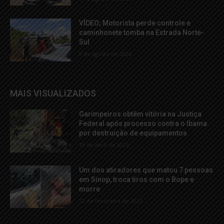
VÍDEO; Motorista perde controle e
caminhonete tomba na Estrada Norte-
Sul
8 de agosto de 2026
MAIS VISUALIZADOS
Garimpeiros obtêm vitória na Justiça
Federal após processo contra o Ibama
por destruição de equipamentos
19 de abril de 2023
Um dos atiradores que matou 7 pessoas
em Sinop, troca tiros com o Bope e
morre
22 de fevereiro de 2023