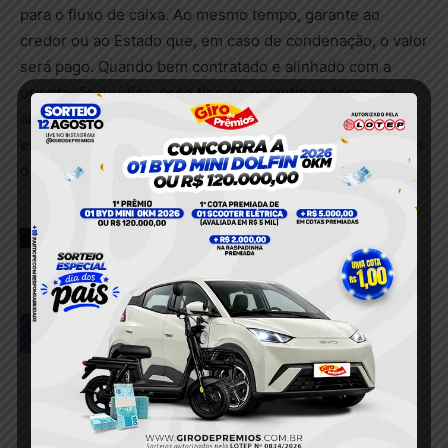
para o fluxo de caixa. Ao mesmo tempo, garante ao
credor ou ao Estado que, em caso de condenação, o valor
será pago. Quando bem contratado e alinhado com a
orientação jurídica, esse tipo de garantia se torna um
aliado importante na gestão de riscos, ajudando
empresas a atravessar processos complexos sem perder
o equilíbrio financeiro.
TAGS
seguro garantia judicial como funciona
Facebook
Twitter