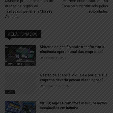
Mulher é presa por tráfico de
Homem encontrado no Rio
drogas na região da
Tapajós é identificado pelas
Transgarimpeira, em Moraes
autoridades
Almeida
RELACIONADOS
Sistema de gestão pode transformar a
eficiência operacional das empresas?
10 de maio de 2026
EMPRESARIAL
Gestão de energia: o que é e por que sua
empresa deveria pensar nisso agora?
29 de janeiro de 2026
Dicas
VÍDEO; Anjos Promotora inaugura novas
instalações em Itaituba