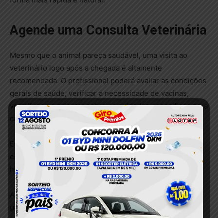
Agende uma Consulta Veterinária
Mesmo que o animal pareça saudável, uma visita ao
veterinário logo após a chegada é altamente
recomendada. O profissional poderá avaliar as condições
gerais de saúde, verificar a necessidade de vacinas,
vermífugos e orientar sobre os cuidados específicos para
cada fase da vida.
Essa consulta também é uma ótima oportunidade para
esclarecer dúvidas sobre alimentação, comportamento,
higiene e prevenção de doenças.
A medicina preventiva é uma das melhores formas de
garantir qualidade de vida ao pet e evitar problemas