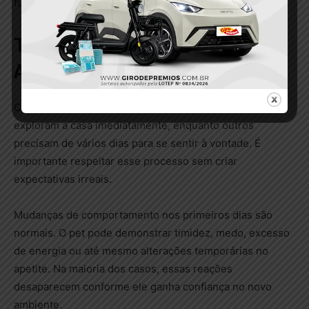
futuros.
Tenha Paciência Durante a
Adaptação
Cada animal possui uma personalidade única. Alguns
exploram a casa imediatamente, enquanto outros
precisam de vários dias para se sentir à vontade. É
importante respeitar esse processo sem criar
expectativas irreais.
Mudanças de comportamento nos primeiros dias são
normais. O pet pode demonstrar timidez, medo, excesso
de energia ou até mesmo alterações temporárias no
apetite. Na maioria dos casos, essas reações
desaparecem conforme ele ganha confiança no novo
ambiente.