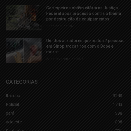
Garimpeiros obtêm vitória na Justiça
Federal após processo contra o Ibama
por destruição de equipamentos
19 de abril de 2023
Um dos atiradores que matou 7 pessoas
em Sinop, troca tiros com o Bope e
morre
22 de fevereiro de 2023
CATEGORIAS
Itaituba
3548
Policial
1743
pará
998
acidente
898
Santarém
721