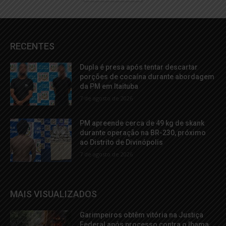
RECENTES
Dupla é presa após tentar descartar
porções de cocaína durante abordagem
da PM em Itaituba
7 de agosto de 2026
PM apreende cerca de 49 kg de skank
durante operação na BR-230, próximo
ao Distrito de Divinópolis
7 de agosto de 2026
MAIS VISUALIZADOS
Garimpeiros obtêm vitória na Justiça
Federal após processo contra o Ibama