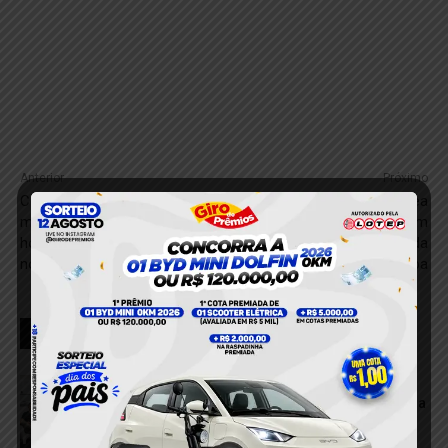
Anterior
Próximo
Colisão entre caminhonete e
Santarém é considerada área
motocicleta deixa um
de risco para incidentes com
homem ferido em Itaituba,
raios, alerta professor da
no PA
Ufopa
RELACIONADOS
Novos agentes de trânsito entregam
documentação e aguardam definição da
data de posse em Itaituba
13 de julho de 2026