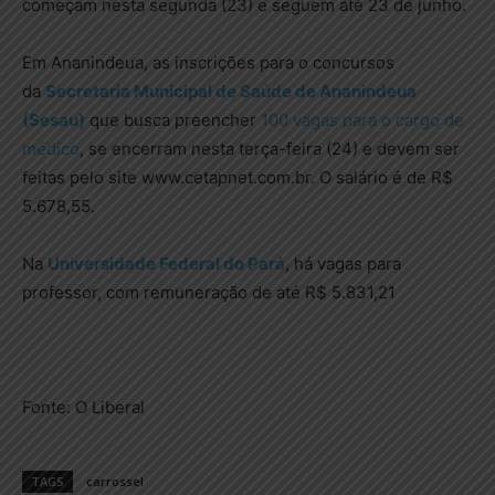
começam nesta segunda (23) e seguem até 23 de junho.
Em Ananindeua, as inscrições para o concursos
da
Secretaria Municipal de Saúde de Ananindeua
(Sesau)
que busca preencher
100 vagas para o cargo de
médico
, se encerram nesta terça-feira (24) e devem ser
feitas pelo site www.cetapnet.com.br. O salário é de R$
5.678,55.
Na
Universidade Federal do Pará
, há vagas para
professor, com remuneração de até R$ 5.831,21
Fonte: O Liberal
TAGS
carrossel