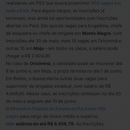
realizando um PSS que busca preencher
359 vagas em
todo o País
. Para alguns cargos, as inscrições já
terminam, mas ainda há oportunidades com inscrições
abertas no Pará. São quinze vagas para brigadista, chefe
de esquadra ou chefe de brigada em
Monte Alegre
, com
inscrições até 30 de maio; mais 15 vagas em Oriximiná e
outras 15 em
Moju
– em todos os casos, o salário pode
chegar a R$ 2.424,00.
No caso de
Oriximiná
, o candidato pode se inscrever até
6 de junho e, em Moju, o prazo termina no dia 1 de junho.
Em Belém, o Ibama oferta outras duas vagas para
supervisor de brigadas estadual, com salário de R$
4.848,00. Nesse caso, as inscrições começam no dia 30
de maio e seguem até 10 de junho.
O
Ministério Público do Estado do Pará tem 169
vagas
para cargo de níveis médio e superior,
com
salários de até R$ 4.456,79
. As inscrições