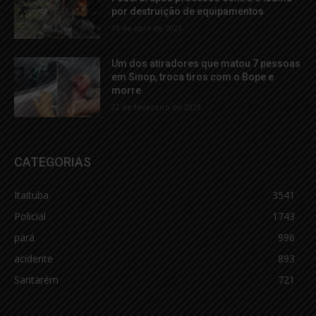
por destruição de equipamentos
19 de abril de 2023
Um dos atiradores que matou 7 pessoas
em Sinop, troca tiros com o Bope e
morre
22 de fevereiro de 2023
CATEGORIAS
Itaituba
3541
Policial
1743
pará
996
acidente
893
Santarém
721