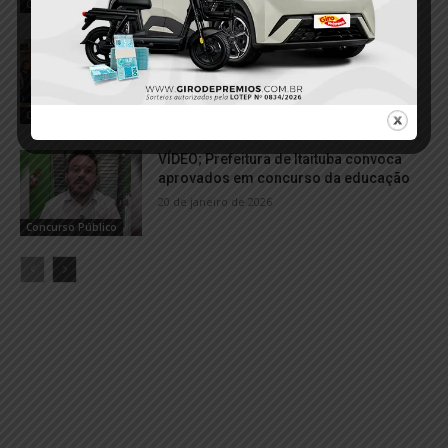
Concurso Público
VÍDEO; Nomeação de aprovados da
saúde em Itaituba será realizada no dia
1º de junho
6 de maio de 2026
Concurso Público
VÍDEO; Prefeitura de Itaituba convoca
aprovados em concurso da educação
20 de janeiro de 2026
Concurso Público