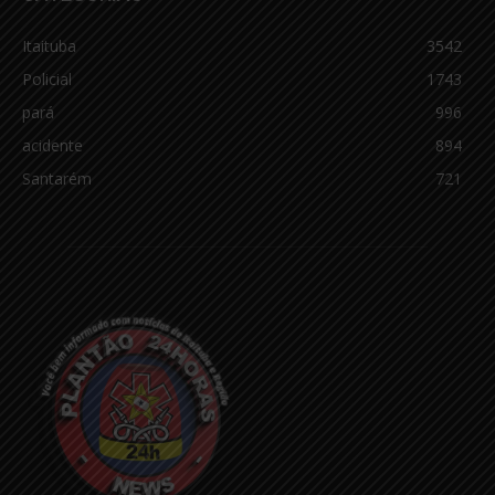
Itaituba
3542
Policial
1743
pará
996
acidente
894
Santarém
721