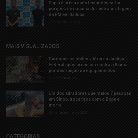
Dupla é presa após tentar descartar
porções de cocaína durante abordagem
da PM em Itaituba
7 de agosto de 2026
MAIS VISUALIZADOS
Garimpeiros obtêm vitória na Justiça
Federal após processo contra o Ibama
por destruição de equipamentos
19 de abril de 2023
Um dos atiradores que matou 7 pessoas
em Sinop, troca tiros com o Bope e
morre
22 de fevereiro de 2023
CATEGORIAS