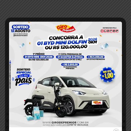
Anterior
Próximo
VÍDEO; Cadela atacada por
VÍDEO; Projeto de lei declara
cobra é salva por militares do
ABAMI como entidade de