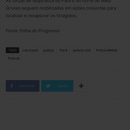
As forças de segurança do Pará e do norte de Mato
Grosso seguem mobilizadas em ações conjuntas para
localizar e recapturar os foragidos.
Fonte: Folha do Progresso
TAGS
carrossel
justiça
Pará
policia civil
Policia Militar
Policial
Facebook
Twitter