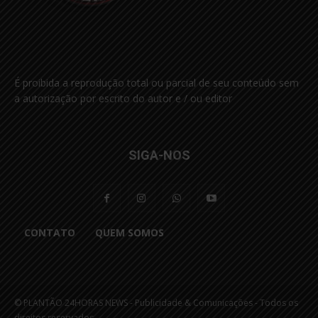
É proibida a reprodução total ou parcial de seu conteúdo sem
a autorização por escrito do autor e / ou editor
SIGA-NOS
CONTATO
QUEM SOMOS
© PLANTÃO 24HORAS NEWS - Publicidade & Comunicações - Todos os
direitos reservados