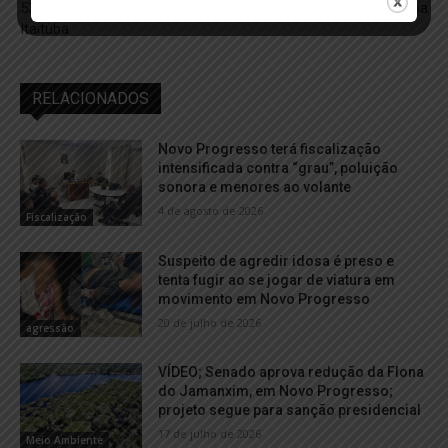
53º BIS e ganha novo lar em
utilidade pública em Itaituba
Itaituba
RELACIONADOS
Novo Progresso terá fiscalização
intensificada contra “grau”, poluição
sonora e menores ao volante
4 de agosto de 2026
Fiscalização
Suspeito de agredir idosa é preso e
tenta fugir ao se jogar de viatura em
movimento em Novo Progresso
20 de julho de 2026
agressão
VÍDEO; Senado aprova redução da Flona
do Jamanxim, em Novo Progresso;
projeto segue para sanção presidencial
17 de julho de 2026
Meio Ambiente