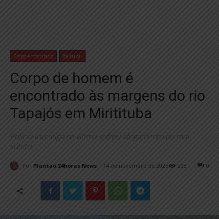
Corpo encontrado
Itaituba
Corpo de homem é
encontrado às margens do rio
Tapajós em Miritituba
Polícia investiga se vítima sofreu afogamento ou mal
súbito.
Por
Plantão 24horas News
14 de novembro de 2025
203
0