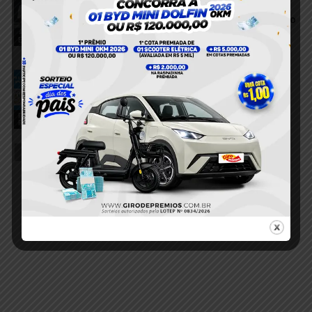
golpe de mais de R$ 7 mil com
comprovantes falsos em supermercado
de Itaituba
Estelionato
6 de agosto de 2026
Homem com mandado de prisão é
capturado pela Polícia Militar durante
operação em Itaituba
Foragido
5 de agosto de 2026
Recapturado