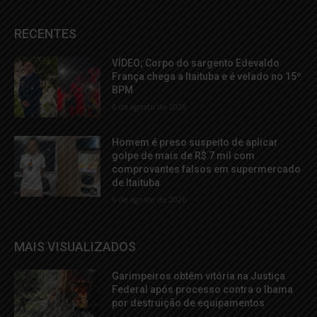
RECENTES
VÍDEO; Corpo do sargento Edevaldo
França chega a Itaituba e é velado no 15º
BPM
6 de agosto de 2026
Homem é preso suspeito de aplicar
golpe de mais de R$ 7 mil com
comprovantes falsos em supermercado
de Itaituba
6 de agosto de 2026
MAIS VISUALIZADOS
Garimpeiros obtêm vitória na Justiça
Federal após processo contra o Ibama
por destruição de equipamentos