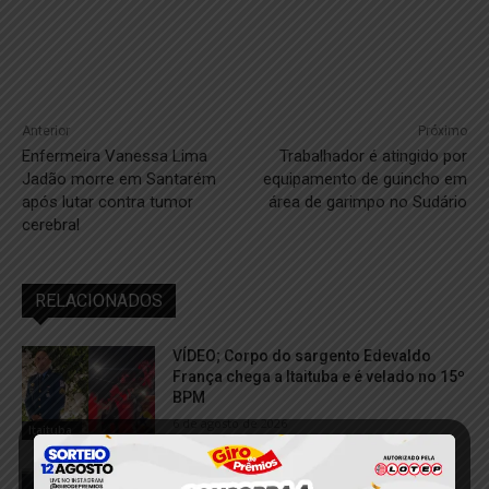
Anterior
Próximo
Enfermeira Vanessa Lima
Trabalhador é atingido por
Jadão morre em Santarém
equipamento de guincho em
após lutar contra tumor
área de garimpo no Sudário
cerebral
RELACIONADOS
VÍDEO; Corpo do sargento Edevaldo
França chega a Itaituba e é velado no 15º
BPM
6 de agosto de 2026
Itaituba
Homem é preso suspeito de aplicar