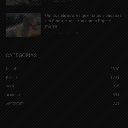
19 de abril de 2023
Um dos atiradores que matou 7 pessoas
em Sinop, troca tiros com o Bope e
morre
22 de fevereiro de 2023
CATEGORIAS
Itaituba
3538
Policial
1741
pará
995
acidente
891
Santarém
721