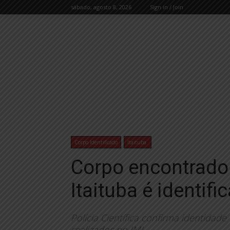
sábado, agosto 8, 2026
Sign in / Join
Corpo Identificado
Itaituba
Corpo encontrado
Itaituba é identif
Polícia Científica confirma identidad
realizados no IML.