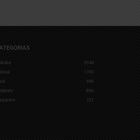
ATEGORIAS
aituba
3544
licial
1743
ará
996
idente
896
antarém
721