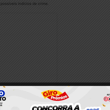
possíveis indícios de crime.
nstagram