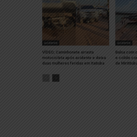
acidente
acidente
VÍDEO; Caminhonete arrasta
Balsa com c
motocicleta após acidente e deixa
e colide c
duas mulheres feridas em Itaituba
de Mirititub