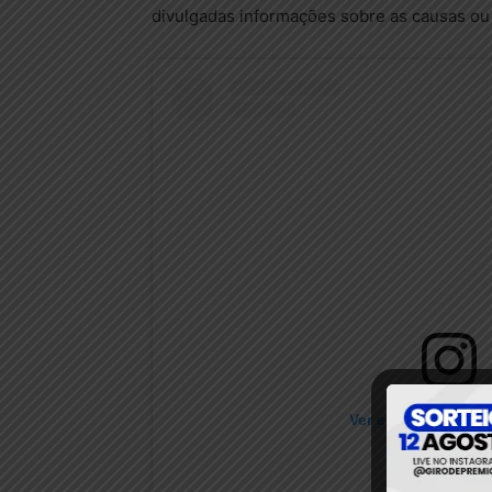
divulgadas informações sobre as causas ou 
Ver essa foto no I