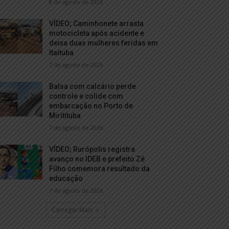
8 de agosto de 2026
VÍDEO; Caminhonete arrasta
motocicleta após acidente e
deixa duas mulheres feridas em
Itaituba
7 de agosto de 2026
Balsa com calcário perde
controle e colide com
embarcação no Porto de
Miritituba
7 de agosto de 2026
VÍDEO; Rurópolis registra
avanço no IDEB e prefeito Zé
Filho comemora resultado da
educação
7 de agosto de 2026
Carregar Mais