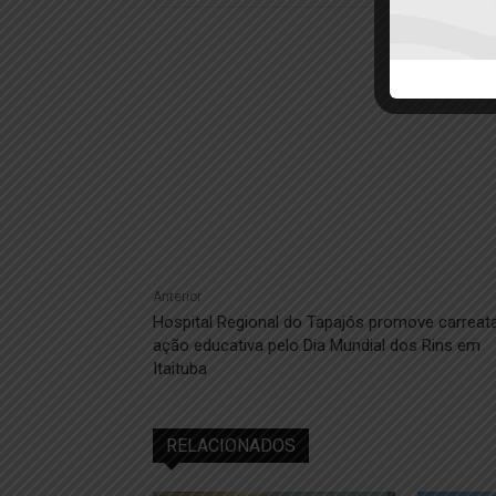
Anterior
Hospital Regional do Tapajós promove carreat
ação educativa pelo Dia Mundial dos Rins em
Itaituba
RELACIONADOS