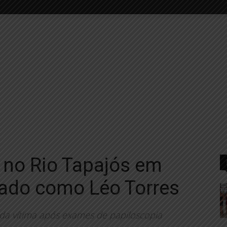
 no Rio Tapajós em
icado como Léo Torres
e da vítima após exames de papiloscopia