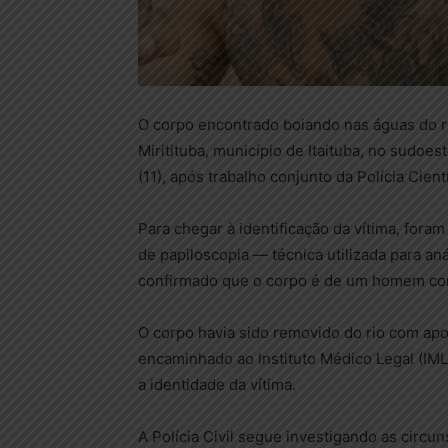
O corpo encontrado boiando nas águas do rio
Miritituba, município de Itaituba, no sudoest
(11), após trabalho conjunto da Polícia Científ
Para chegar à identificação da vítima, fora
de papiloscopia — técnica utilizada para an
confirmado que o corpo é de um homem co
O corpo havia sido removido do rio com apo
encaminhado ao Instituto Médico Legal (IML
a identidade da vítima.
A Polícia Civil segue investigando as circu