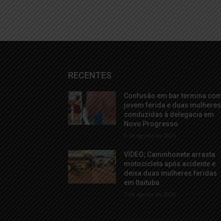
RECENTES
Confusão em bar termina co
jovem ferida e duas mulhere
conduzidas à delegacia em
Novo Progresso
8 de agosto de 2026
VÍDEO; Caminhonete arrasta
motocicleta após acidente e
deixa duas mulheres feridas
em Itaituba
7 de agosto de 2026