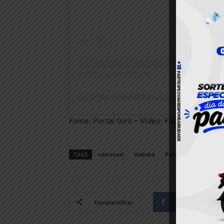
Fonte: Portal Giro – Vídeo: Fagno Leal
TAGS
carrossel
Itaituba
Pará
policia civil
Facebook
Compartilhar