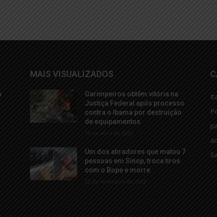
MAIS VISUALIZADOS
C
m
Garimpeiros obtêm vitória na
It
s
Justiça Federal após processo
Po
contra o Ibama por destruição
de equipamentos
p
19 de abril de 2023
ac
Um dos atiradores que matou 7
S
pessoas em Sinop, troca tiros
com o Bope e morre
22 de fevereiro de 2023