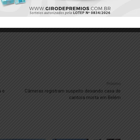
Próximo
a e
Câmeras registram suspeito deixando casa de
cantora morta em Belém