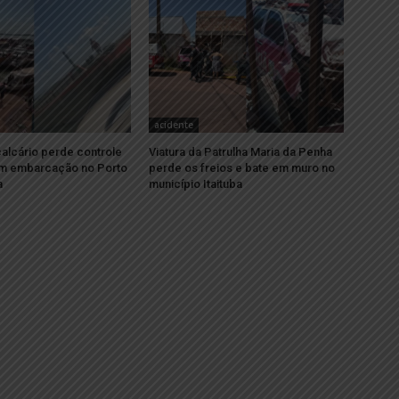
acidente
alcário perde controle
Viatura da Patrulha Maria da Penha
om embarcação no Porto
perde os freios e bate em muro no
a
município Itaituba