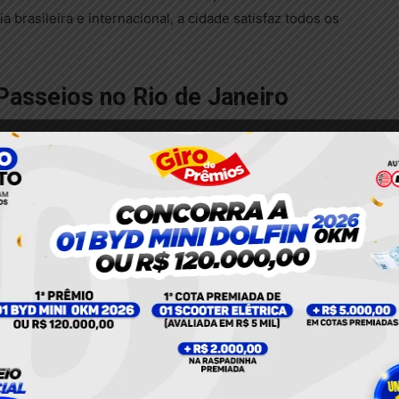
a brasileira e internacional, a cidade satisfaz todos os
 Passeios no Rio de Janeiro
vel do Brasil, situado no topo do Morro do Corcovado.
nte deslumbrante e proporciona uma experiência
r ao visitar o Corcovado e o Cristo Redentor, dois dos
 de Janeiro:
orro do Corcovado, é uma das sete maravilhas do