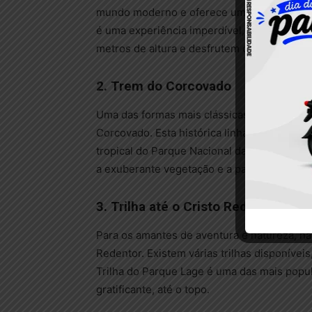
mundo moderno e oferece uma vista panorâ
é uma experiência imperdível, permitindo q
metros de altura e desfrutem da vista espe
2. Trem do Corcovado
Uma das formas mais clássicas de chegar a
Corcovado. Esta histórica linha férrea leva 
tropical do Parque Nacional da Tijuca até o
a exuberante vegetação e a paisagem desl
3. Trilha até o Cristo Redentor
Para os amantes de aventura e natureza, há 
Redentor. Existem várias trilhas disponíveis
Trilha do Parque Lage é uma das mais popu
gratificante, até o topo.