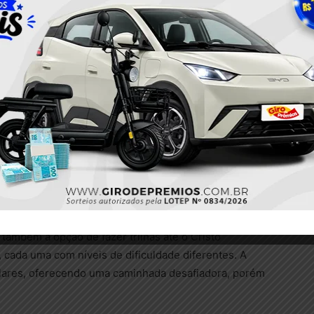
mica deslumbrante da cidade. A visita ao monumento
ue os turistas apreciem a majestosa estátua de 30
tacular de diferentes pontos de observação.
o Cristo Redentor é através do famoso Trem do
os visitantes por uma viagem fascinante pela floresta
 topo do morro. Durante o percurso, é possível apreciar
umbrante.
também a opção de fazer trilhas até o Cristo
, cada uma com níveis de dificuldade diferentes. A
lares, oferecendo uma caminhada desafiadora, porém