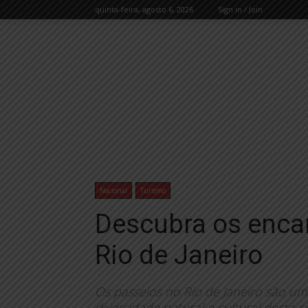
quinta-feira, agosto 6, 2026
Sign in / Join
Nacional
Turismo
Descubra os enca
Rio de Janeiro
Os passeios no Rio de Janeiro são um
diversidade natural e cultural desta c