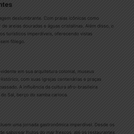
ntes
sagem deslumbrante. Com praias icônicas como
de areias douradas e águas cristalinas. Além disso, o
s turísticos imperdíveis, oferecendo vistas
 sem fôlego.
 evidente em sua arquitetura colonial, museus
Histórico, com suas igrejas centenárias e praças
ssado. A influência da cultura afro-brasileira
do Sal, berço do samba carioca.
cluem uma jornada gastronômica imperdível. Desde os
de saborear frutos do mar frescos, até os restaurantes