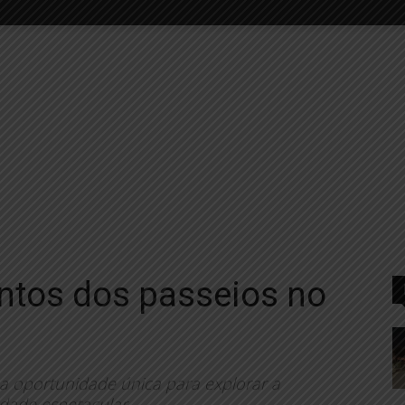
ntos dos passeios no
a oportunidade única para explorar a
idade espetacular.