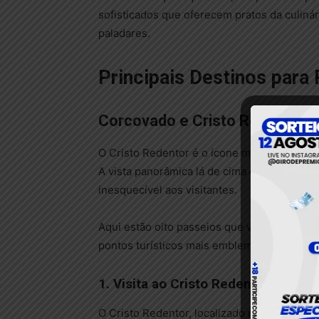
sofisticados que oferecem pratos da culinári
paladares.
Principais Destinos para
Corcovado e Cristo Redentor
O Cristo Redentor é o ícone mais reconhecí
A vista panorâmica lá de cima é simplesme
inesquecível aos visitantes.
Aqui estão oito passeios que você pode faze
pontos turísticos mais emblemáticos do Rio
1. Visita ao Cristo Redentor
O Cristo Redentor, localizado no topo do M