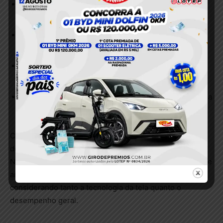
Tamanho e resolução da tela
: quanto maior a
resolução, maior a nitidez.
Brilho máximo
: essencial para uso em ambientes
externos.
Tratamento antirreflexo
: garante conforto visual em
locais iluminados.
Eficiência energética
: impacto direto na autonomia da
bateria.
Comparar essas características ajuda a tomar uma
decisão equilibrada e adequada ao seu estilo de uso.
Nesse ponto, o site Tablets Bom e Barato oferece guias e
análises que destacam os modelos mais recomendados,
considerando tanto a tecnologia da tela quanto o
desempenho geral.