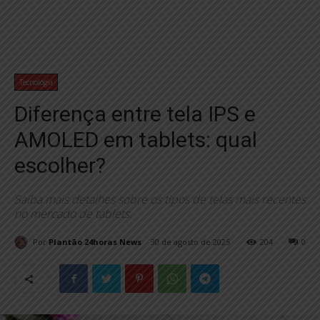
Tecnologia
Diferença entre tela IPS e
AMOLED em tablets: qual
escolher?
Saiba mais detalhes sobre os tipos de telas mais recentes
no mercado de tablets.
Por
Plantão 24horas News
30 de agosto de 2025
204
0