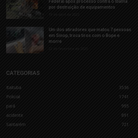
Federal após processo contra o Ibama
por destruição de equipamentos
19 de abril de 2023
Um dos atiradores que matou 7 pessoas
em Sinop, troca tiros com o Bope e
morre
22 de fevereiro de 2023
CATEGORIAS
Itaituba
3536
Policial
1741
pará
995
acidente
891
Santarém
721