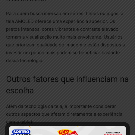
Para quem busca imersão em séries, filmes ou jogos, a
tela AMOLED oferece uma experiência superior. Os
pretos intensos, cores vibrantes e contraste elevado
tornam a visualização muito mais envolvente. Usuários
que priorizam qualidade de imagem e estão dispostos a
investir um pouco mais podem se beneficiar bastante
dessa tecnologia.
Outros fatores que influenciam na
escolha
Além da tecnologia da tela, é importante considerar
outros aspectos que afetam diretamente a experiência
com o tablet: