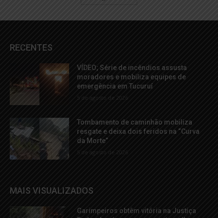
RECENTES
VÍDEO; Série de incêndios assusta
moradores e mobiliza equipes de
emergência em Tucuruí
5 de agosto de 2026
Tombamento de caminhão mobiliza
resgate e deixa dois feridos na “Curva
da Morte”
5 de agosto de 2026
MAIS VISUALIZADOS
Garimpeiros obtêm vitória na Justiça