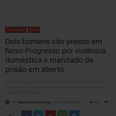
Novo Progresso
Policial
Dois homens são presos em
Novo Progresso por violência
doméstica e mandado de
prisão em aberto
Mulher é agredida pelo companheiro e, horas depois,
homem com mandado por roubo é preso após direção
perigosa na cidade.
Por
Plantão 24horas News
13 de abril de 2026
100
0