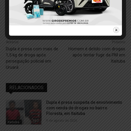
Anterior
Próximo
Dupla é presa com mais de
Homem é detido com drogas
1,5 kg de droga após
após tentar fugir da PM em
perseguição policial em
Itaituba
Uruará
RELACIONADOS
Dupla é presa suspeita de envolvimento
com venda de drogas no bairro
Floresta, em Itaituba
9 de agosto de 2026
Itaituba