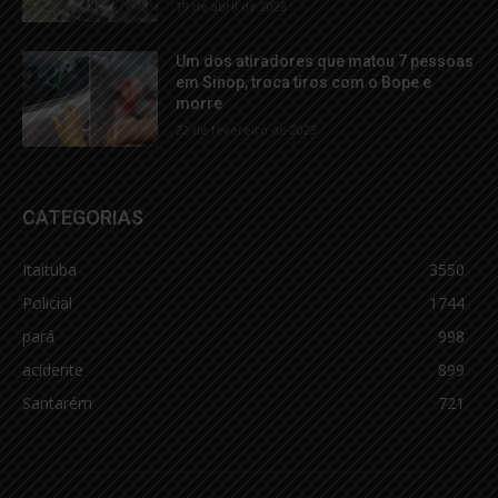
19 de abril de 2023
Um dos atiradores que matou 7 pessoas
em Sinop, troca tiros com o Bope e
morre
22 de fevereiro de 2023
CATEGORIAS
Itaituba
3550
Policial
1744
pará
998
acidente
899
Santarém
721