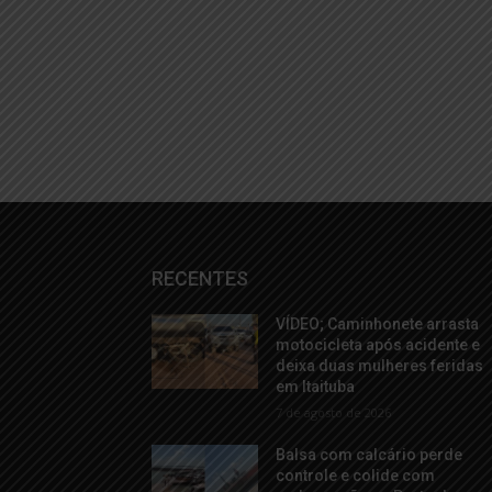
RECENTES
VÍDEO; Caminhonete arrasta
motocicleta após acidente e
deixa duas mulheres feridas
em Itaituba
7 de agosto de 2026
Balsa com calcário perde
controle e colide com