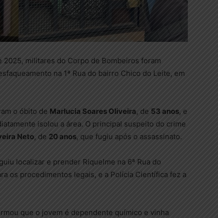
e 2025, militares do Corpo de Bombeiros foram
esfaqueamento na 1ª Rua do bairro Chico do Leite, em
aram o óbito de
Marlucia Soares Oliveira
, de
53 anos
, e
ediatamente isolou a área. O principal suspeito do crime
veira Neto
, de
20 anos
, que fugiu após o assassinato.
guiu localizar e prender Riquelme na 6ª Rua do
ra os procedimentos legais, e a Polícia Científica fez a
formou que o jovem é dependente químico e vinha