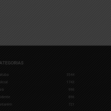
ATEGORIAS
aituba
3544
licial
1743
ará
996
idente
896
antarém
721