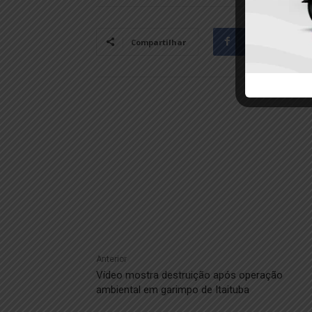
Facebook
Compartilhar
Anterior
Vídeo mostra destruição após operação
ambiental em garimpo de Itaituba