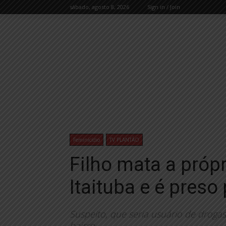
sábado, agosto 8, 2026
Sign in / Join
Feminicídio
TV PLANTÃO
Filho mata a próp
Itaituba e é preso
Suspeito, que seria usuário de drog
bairro.