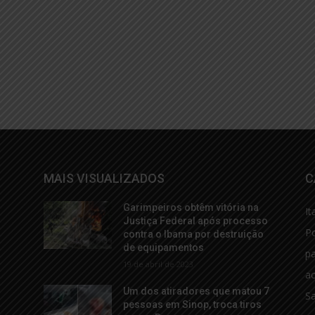
MAIS VISUALIZADOS
C
Garimpeiros obtêm vitória na
It
Justiça Federal após processo
Po
contra o Ibama por destruição
de equipamentos
p
19 de abril de 2023
ac
Um dos atiradores que matou 7
S
pessoas em Sinop, troca tiros