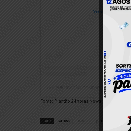
Ver essa foto no I
Fonte: Plantão 24horas News
TAGS
carrossel
Itaituba
justiça
Pará
pol