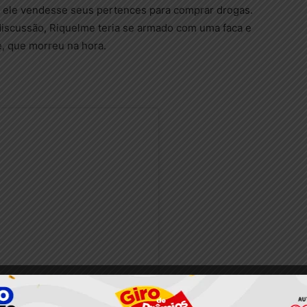
e ele vendesse seus pertences para comprar drogas.
discussão, Riquelme teria se armado com uma faca e
, que morreu na hora.