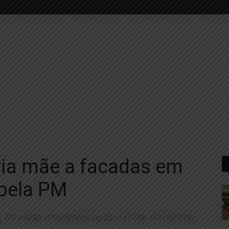
ria mãe a facadas em
 pela PM
as, foi preso momentos após o crime no mesmo