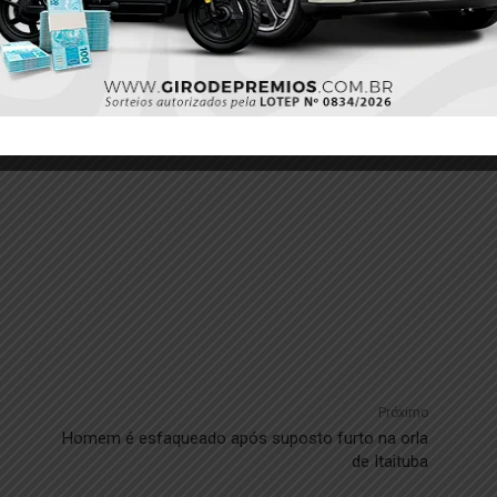
Twitter
Pinterest
Próximo
Homem é esfaqueado após suposto furto na orla
de Itaituba