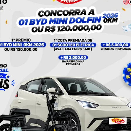
nstagram
UMA PUBLICAÇÃO COMPARTILHADA POR PLANTÃO 24HORAS NEWS (@PLANTAO24HORASNEWS)
icia civil
Policia Militar
Policial