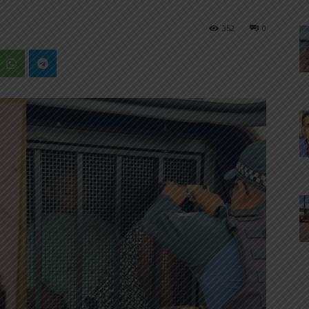
352
0