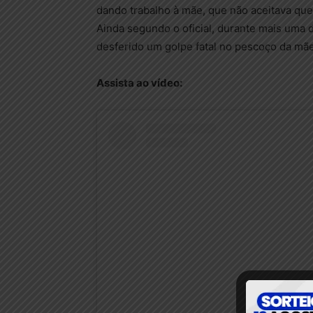
dando trabalho à mãe, que não aceitava qu
Ainda segundo o oficial, durante mais uma 
desferido um golpe fatal no pescoço da mãe
Assista ao vídeo: