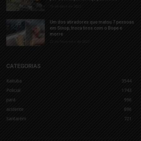
19 de abril de 2023
Um dos atiradores que matou 7 pessoas
em Sinop, troca tiros com o Bope e
morre
22 de fevereiro de 2023
CATEGORIAS
Itaituba
3544
Policial
1743
pará
996
acidente
896
Santarém
721