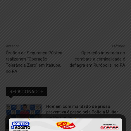
Anterior
Próximo
Órgãos de Segurança Pública
Operação integrada no
realizaram “Operação
combate a criminalidade é
Tolerância Zero” em Itaituba,
deflagra em Rurópolis, no PA
no PA
RELACIONADOS
Homem com mandado de prisão
preventiva é preso pela Polícia Militar
em Rurópolis
6 de agosto de 2026
Justiça