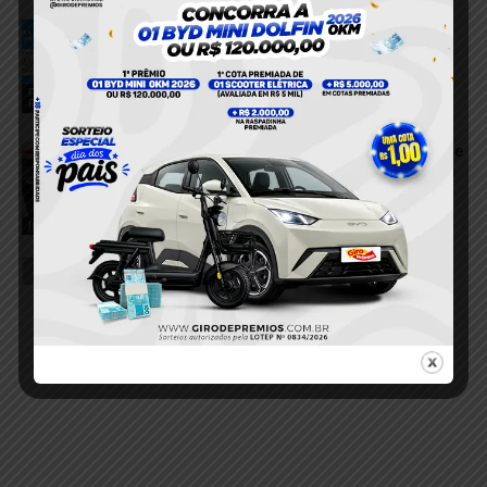
Homem com mandado de prisão é
capturado pela Polícia Militar durante
operação em Itaituba
Foragido
5 de agosto de 2026
Recapturado
VÍDEO; Foragido do sistema prisional de
Mato Grosso é recapturado pela PM em
Tucuruí
5 de agosto de 2026
Justiça