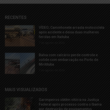
RECENTES
VÍDEO; Caminhonete arrasta motocicleta
após acidente e deixa duas mulheres
feridas em Itaituba
7 de agosto de 2026
Balsa com calcário perde controle e
colide com embarcação no Porto de
Miritituba
7 de agosto de 2026
MAIS VISUALIZADOS
Garimpeiros obtêm vitória na Justiça
Federal após processo contra o Ibama
por destruição de equipamentos