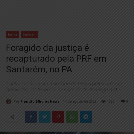
Justiça
Santarém
Foragido da justiça é
recapturado pela PRF em
Santarém, no PA
Contra ele havia um mandado de prisão pelo crime de
homicídio, ele foi preso na noite deste domingo (13).
Por
Plantão 24horas News
14 de agosto de 2023
1226
0