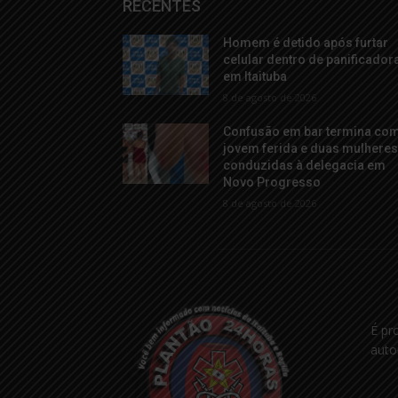
RECENTES
Homem é detido após furtar
celular dentro de panificador
em Itaituba
8 de agosto de 2026
Confusão em bar termina co
jovem ferida e duas mulhere
conduzidas à delegacia em
Novo Progresso
8 de agosto de 2026
É pr
auto