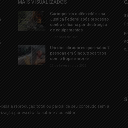
MAIS VISUALIZADOS
C
Garimpeiros obtêm vitória na
It
a
Justiça Federal após processo
Po
contra o Ibama por destruição
de equipamentos
p
19 de abril de 2023
ac
m
s
Um dos atiradores que matou 7
S
pessoas em Sinop, troca tiros
com o Bope e morre
22 de fevereiro de 2023
S
oibida a reprodução total ou parcial de seu conteúdo sem a
rização por escrito do autor e / ou editor