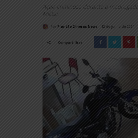
Ação criminosa durante a madrugada 
Militar.
Por
Plantão 24horas News
12 de junho de 2024
Compartilhar