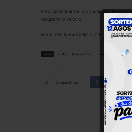
A Polícia Militar foi informada do fato e ra
recuperar o veículo.
Fonte: Alerta Rurópolis – 24h
TAGS
Furto
Policia Militar
Policial
Facebook
Compartilhar