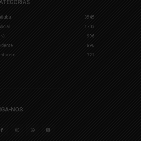
ATEGORIAS
aituba
3545
licial
1743
ará
996
idente
896
antarém
721
IGA-NOS