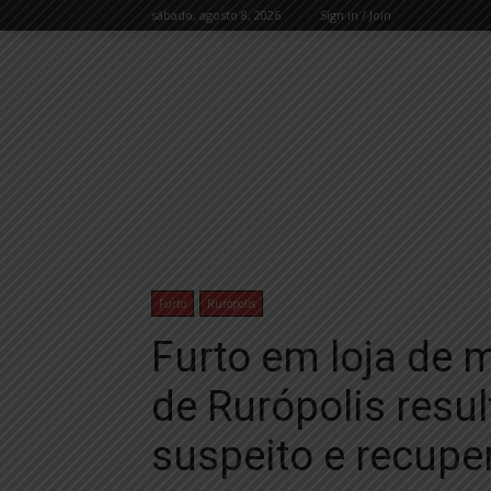
sábado, agosto 8, 2026
Sign in / Join
Furto
Rurópolis
Furto em loja de 
de Rurópolis resul
suspeito e recupe