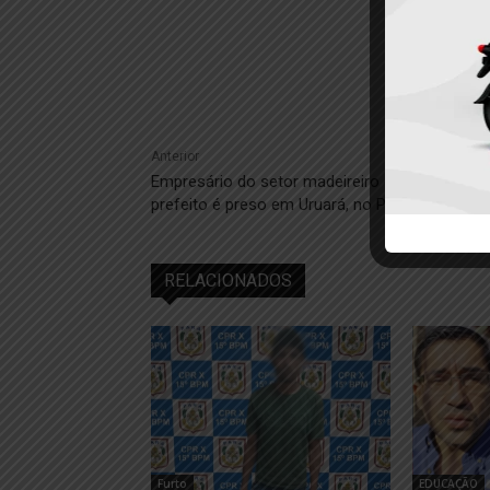
Anterior
Empresário do setor madeireiro e pré-candidat
prefeito é preso em Uruará, no PA
RELACIONADOS
Furto
EDUCAÇÃO