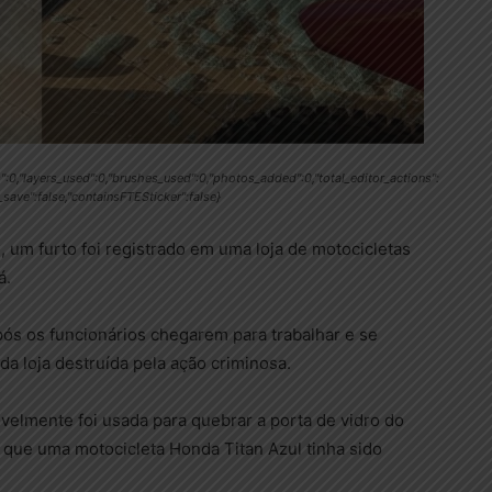
s":0,"layers_used":0,"brushes_used":0,"photos_added":0,"total_editor_actions":
r_save":false,"containsFTESticker":false}
 um furto foi registrado em uma loja de motocicletas
á.
após os funcionários chegarem para trabalhar e se
a loja destruída pela ação criminosa.
ivelmente foi usada para quebrar a porta de vidro do
 que uma motocicleta Honda Titan Azul tinha sido