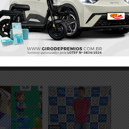
Próximo
o a
Acidente na Rodovia Transamazônica deixa
vítimas presas em veículo submerso
Justiça