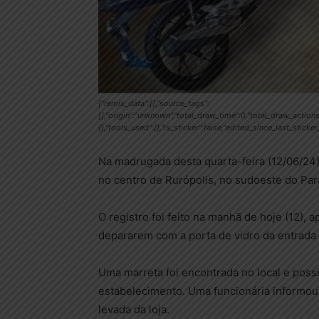
{"remix_data":[],"source_tags":
[],"origin":"unknown","total_draw_time":0,"total_draw_action
{},"tools_used":{},"is_sticker":false,"edited_since_last_sticke
Na madrugada desta quarta-feira (12/06/24),
no centro de Rurópolis, no sudoeste do Par
O registro foi feito na manhã de hoje (12), 
depararem com a porta de vidro da entrada d
Uma marreta foi encontrada no local e poss
estabelecimento. Uma funcionária informou
levada da loja.