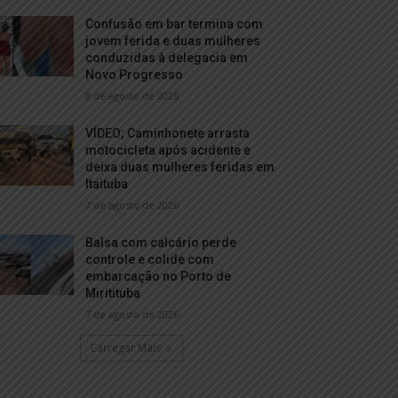
Confusão em bar termina com
jovem ferida e duas mulheres
conduzidas à delegacia em
Novo Progresso
8 de agosto de 2026
VÍDEO; Caminhonete arrasta
motocicleta após acidente e
deixa duas mulheres feridas em
Itaituba
7 de agosto de 2026
Balsa com calcário perde
controle e colide com
embarcação no Porto de
Miritituba
7 de agosto de 2026
Carregar Mais