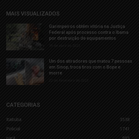
MAIS VISUALIZADOS
Garimpeiros obtêm vitória na Justiça
Federal após processo contra o Ibama
por destruição de equipamentos
19 de abril de 2023
Um dos atiradores que matou 7 pessoas
em Sinop, troca tiros com o Bope e
morre
22 de fevereiro de 2023
CATEGORIAS
Itaituba
3538
Policial
1741
pará
995