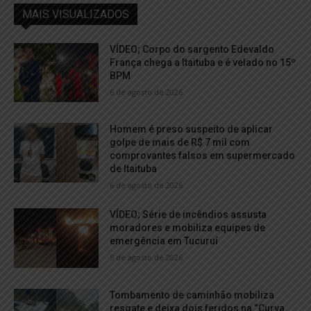
MAIS VISUALIZADOS
VÍDEO; Corpo do sargento Edevaldo
França chega a Itaituba e é velado no 15º
BPM
6 de agosto de 2026
Homem é preso suspeito de aplicar
golpe de mais de R$ 7 mil com
comprovantes falsos em supermercado
de Itaituba
6 de agosto de 2026
VÍDEO; Série de incêndios assusta
moradores e mobiliza equipes de
emergência em Tucuruí
5 de agosto de 2026
Tombamento de caminhão mobiliza
resgate e deixa dois feridos na “Curva