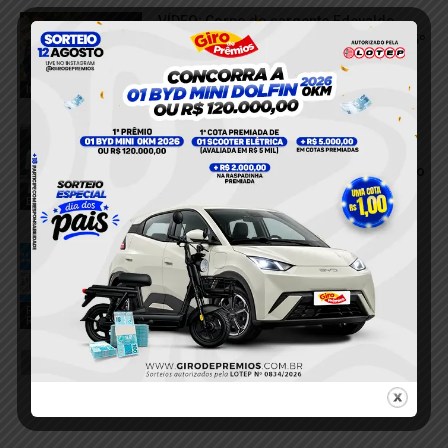
VÍDEO; Corpo do sargento Edevaldo
França chega a Itaituba e é velado no 15º
BPM
6 de agosto de 2026
Itaituba
Homem é preso suspeito de aplicar
golpe de mais de R$ 7 mil com
comprovantes falsos em supermercado
de Itaituba
Estelionato
6 de agosto de 2026
Homem com mandado de prisão é
capturado pela Polícia Militar durante
operação em Itaituba
Foragido
5 de agosto de 2026
Recapturado