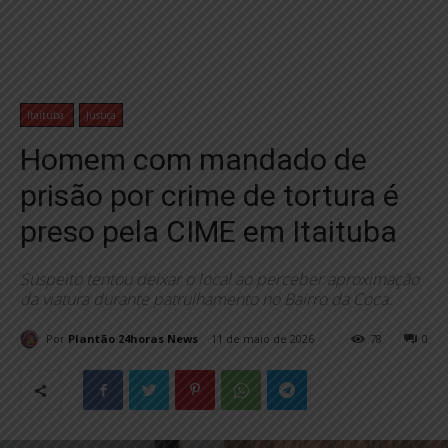
Itaituba
Justiça
Homem com mandado de
prisão por crime de tortura é
preso pela CIME em Itaituba
Suspeito tentou deixar o local ao perceber aproximação
da viatura durante patrulhamento no Bairro da Coca.
Por
Plantão 24horas News
11 de maio de 2026
78
0