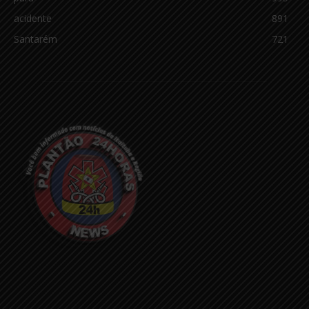
acidente
891
Santarém
721