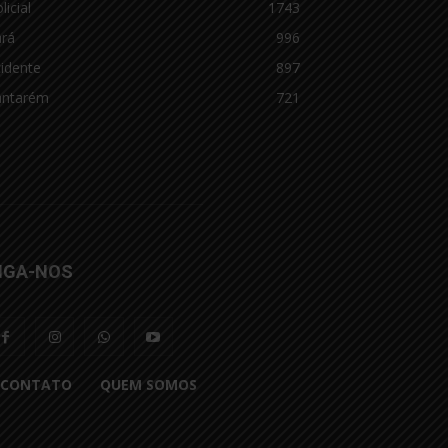
licial
1743
ará
996
idente
897
antarém
721
IGA-NOS
CONTATO
QUEM SOMOS