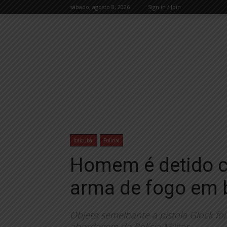
sábado, agosto 8, 2026
Sign in / Join
Itaituba
Policial
Homem é detido c
arma de fogo em b
Objeto semelhante a pistola Glock fo
abordagem da Polícia Militar