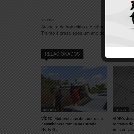
Anterior
Suspeito de homicídio e ocultação de cadáver
Trairão é preso após um ano de investigação
RELACIONADOS
acidente
Itaituba
VÍDEO; Motorista perde controle e
VÍDEO; Jov
caminhonete tomba na Estrada
tentativa d
Norte-Sul
em comunida