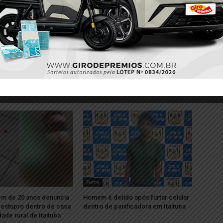
Próximo
 em
Homem é imobilizado com arma elétrica após
ameaçar companheira em Itaituba
Furto
em de 20 anos denuncia
Homem é detido após furtar celular
e estupro dentro de casa
dentro de panificadora em Itaituba
de rural de Itaituba