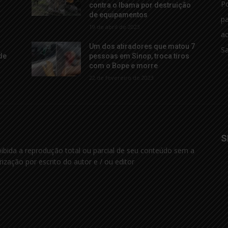
Po
contra o Ibama por destruição
de equipamentos
p
19 de abril de 2023
ac
Um dos atiradores que matou 7
S
de
pessoas em Sinop, troca tiros
com o Bope e morre
22 de fevereiro de 2023
S
oibida a reprodução total ou parcial de seu conteúdo sem a
rização por escrito do autor e / ou editor