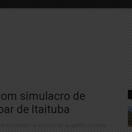
om simulacro de
ar de Itaituba
i encontrado na cintura do suspeito durante