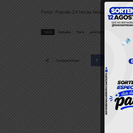
Fonte: Plantão 24 Horas News
TAGS
Itaituba
Pará
policia civil
Policia Mili
Facebook
Compartilhar