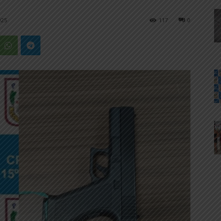
025
117
0