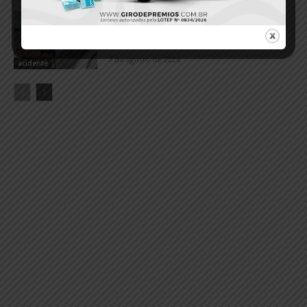
Balsa com calcário perde controle e
colide com embarcação no Porto de
Miritituba
7 de agosto de 2026
acidente