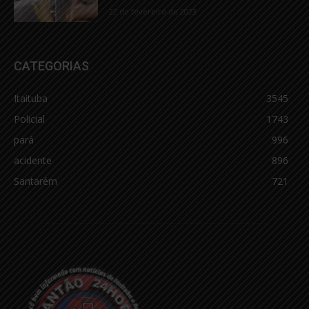
22 de fevereiro de 2023
CATEGORIAS
Itaituba
3545
Policial
1743
pará
996
acidente
896
Santarém
721