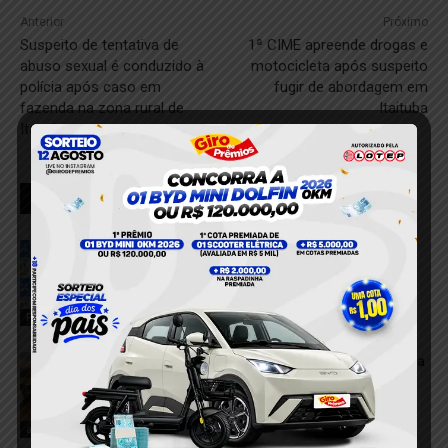
Anterior
Próximo
Suspeito de tentativa de
1ª CIME apreende drogas e
abuso sexual é conduzido à
motocicleta após suspeito
polícia após caso em
fugir de abordagem em
fazenda na zona rural de
Itaituba
Itaituba
RELACIONADOS
Homem é detido após furtar celular
dentro de panificadora em Itaituba
8 de agosto de 2026
Furto
VÍDEO; Caminhonete arrasta motocicleta
após acidente e deixa duas mulheres
feridas em Itaituba
7 de agosto de 2026
acidente