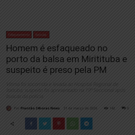
Esfaqueamento
Itaituba
Homem é esfaqueado no
porto da balsa em Miritituba e
suspeito é preso pela PM
Vítima foi socorrida e levada ao Hospital Regional de
Itaituba; suspeito foi apresentado na 19ª Seccional após
buscas da polícia.
Por
Plantão 24horas News
31 de março de 2026
142
0