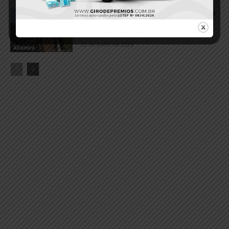
Três novilhas furtadas são recuperadas
pela Polícia Civil durante ação em
Altamira
22 de julho de 2026
Altamira