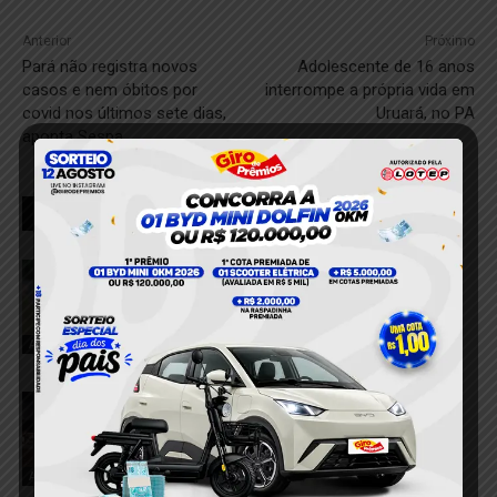
Anterior
Próximo
Pará não registra novos
Adolescente de 16 anos
casos e nem óbitos por
interrompe a própria vida em
covid nos últimos sete dias,
Uruará, no PA
aponta Sespa
RELACIONADOS
Mulher é encontrada morta com sinais
de violência em Altamira; corpo de
homem é localizado horas depois em
Brasil Novo
Altamira
27 de julho de 2026
VÍDEO; Homem é executado a tiros no
centro comercial de Altamira
27 de julho de 2026
Altamira