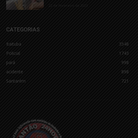
22 de fevereiro de 2023
CATEGORIAS
Itaituba
3548
Policial
1743
pará
998
acidente
898
Santarém
721