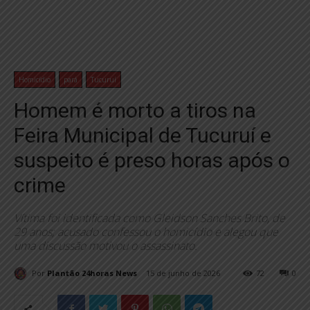
Homicídio
pará
Tucuruí
Homem é morto a tiros na
Feira Municipal de Tucuruí e
suspeito é preso horas após o
crime
Vítima foi identificada como Gleidson Sanches Brito, de
29 anos; acusado confessou o homicídio e alegou que
uma discussão motivou o assassinato.
Por
Plantão 24horas News
15 de junho de 2026
72
0