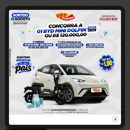
Anterior
Próximo
Irmãos gêmeos morrem
Novo Progresso tem
após intervenção policial no
domingo marcado por
bairro da Matinha, em Tucuruí
homicídio brutal e acidente
fatal na BR-163