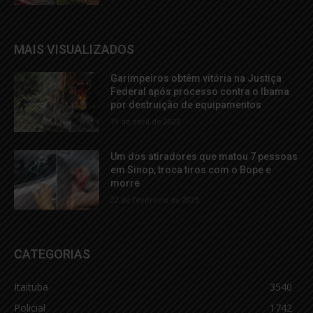
MAIS VISUALIZADOS
Garimpeiros obtêm vitória na Justiça
Federal após processo contra o Ibama
por destruição de equipamentos
19 de abril de 2023
Um dos atiradores que matou 7 pessoas
em Sinop, troca tiros com o Bope e
morre
22 de fevereiro de 2023
CATEGORIAS
Itaituba
3540
Policial
1742