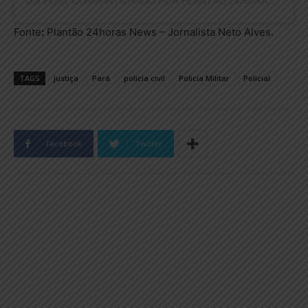
UM POST COMPARTILHADO POR PLANTÃO 24HORAS NEWS (@PLANTAO24HORASNEWS)
Fonte
:
Plantão 24horas News – Jornalista Neto Alves.
TAGS
justiça
Pará
policia civil
Policia Militar
Policial
Facebook
Twitter