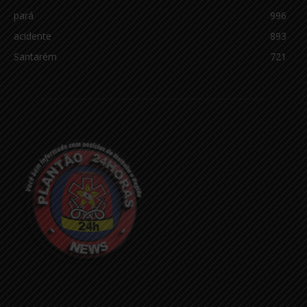
pará
996
acidente
893
Santarém
721