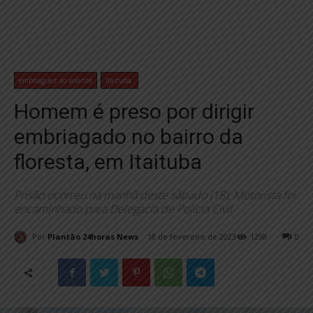
embriaguez ao volante
Itaituba
Homem é preso por dirigir
embriagado no bairro da
floresta, em Itaituba
Prisão ocorreu na manhã deste sábado (18); Motorista foi
encaminhado para Delegacia de Polícia Civil
Por
Plantão 24horas News
18 de fevereiro de 2023
1298
0