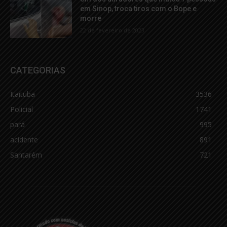
em Sinop, troca tiros com o Bope e
morre
22 de fevereiro de 2023
CATEGORIAS
Itaituba
3536
Policial
1741
pará
995
acidente
891
Santarém
721