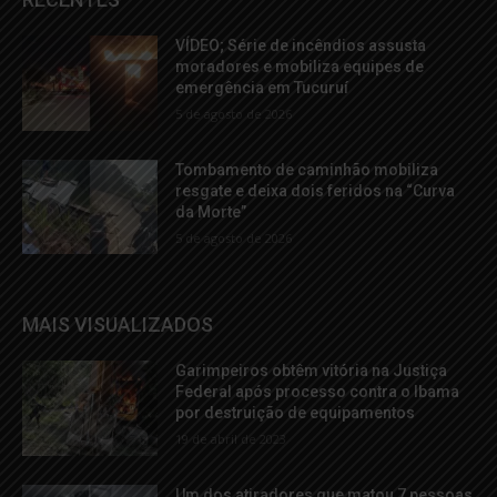
VÍDEO; Série de incêndios assusta
moradores e mobiliza equipes de
emergência em Tucuruí
5 de agosto de 2026
Tombamento de caminhão mobiliza
resgate e deixa dois feridos na “Curva
da Morte”
5 de agosto de 2026
MAIS VISUALIZADOS
Garimpeiros obtêm vitória na Justiça
Federal após processo contra o Ibama
por destruição de equipamentos
19 de abril de 2023
Um dos atiradores que matou 7 pessoas