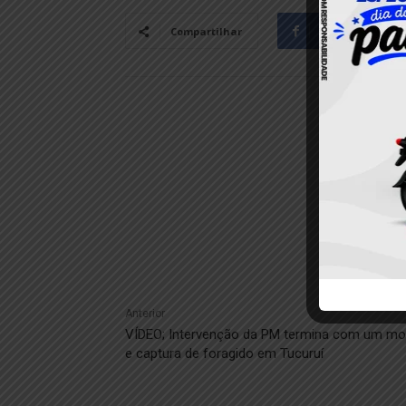
Facebook
Compartilhar
Anterior
VÍDEO; Intervenção da PM termina com um mo
e captura de foragido em Tucuruí