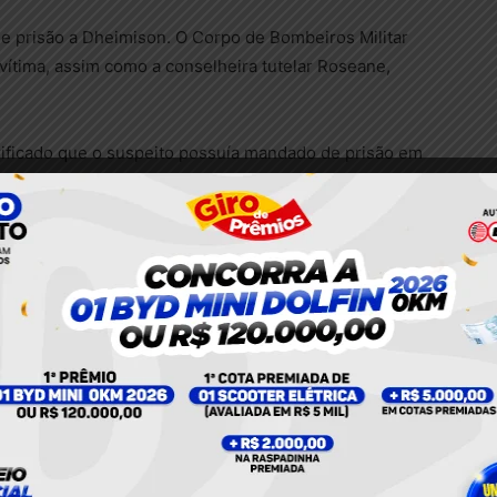
 de prisão a Dheimison. O Corpo de Bombeiros Militar
 vítima, assim como a conselheira tutelar Roseane,
erificado que o suspeito possuía mandado de prisão em
, com base na Lei Maria da Penha (Lei nº
 24-A, que trata do descumprimento de medida
s procedimentos legais cabíveis.
olicia Militar
Policial