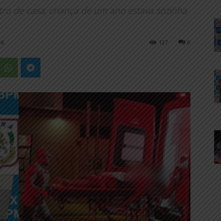
tro de casa; criança de um ano estava sozinha
26
127
0