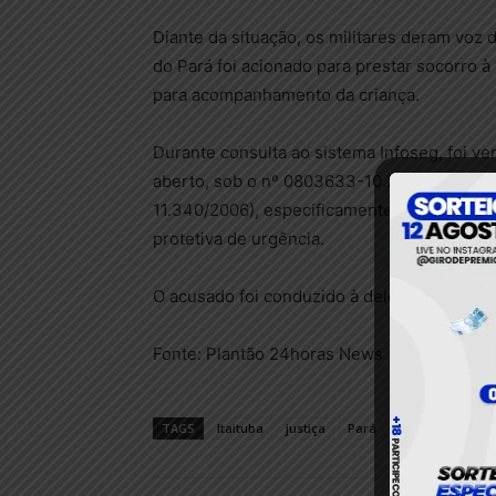
Diante da situação, os militares deram voz
do Pará foi acionado para prestar socorro à
para acompanhamento da criança.
Durante consulta ao sistema Infoseg, foi v
aberto, sob o nº 0803633-10.2024.8.14.0024
11.340/2006), especificamente pelo artigo
protetiva de urgência.
O acusado foi conduzido à delegacia para o
Fonte: Plantão 24horas News
TAGS
Itaituba
justiça
Pará
policia civil
P