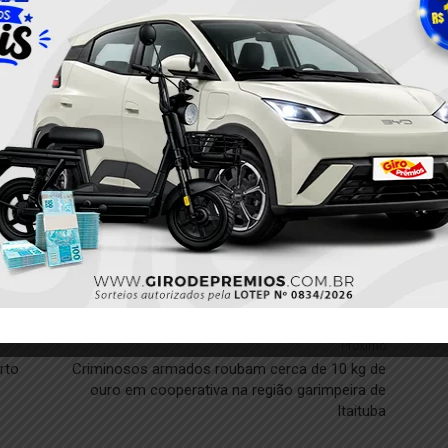
Twitter
Pinterest
WhatsApp
Próximo
rto
Criminosos armados roubam cerca de 10 kg de
ouro em cooperativa na região garimpeira de
Itaituba