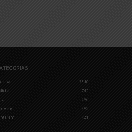
ATEGORIAS
aituba
3540
licial
1742
ará
996
idente
893
antarém
721