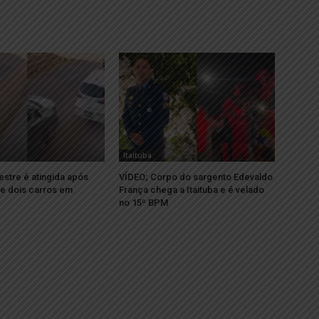
Itaituba
stre é atingida após
VÍDEO; Corpo do sargento Edevaldo
re dois carros em
França chega a Itaituba e é velado
no 15º BPM