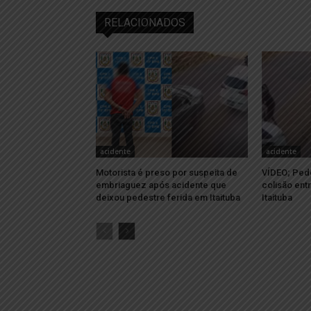
RELACIONADOS
acidente
acidente
Motorista é preso por suspeita de
VÍDEO; Pede
embriaguez após acidente que
colisão ent
deixou pedestre ferida em Itaituba
Itaituba