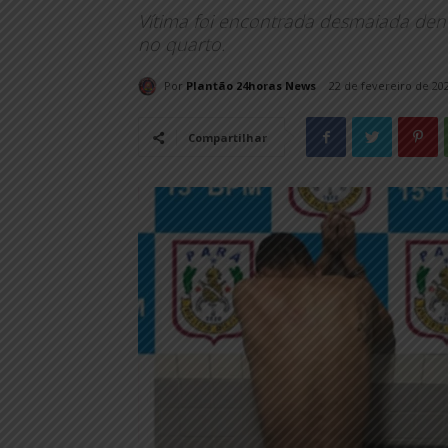
Vítima foi encontrada desmaiada den
no quarto.
Por
Plantão 24horas News
22 de fevereiro de 20
Compartilhar