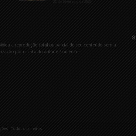
22 de fevereiro de 2023
S
oibida a reprodução total ou parcial de seu conteúdo sem a
rização por escrito do autor e / ou editor
es - Todos os direitos