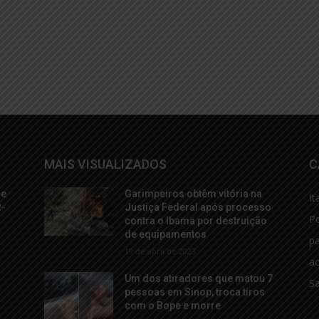
MAIS VISUALIZADOS
C
de
Garimpeiros obtêm vitória na
It
R-
Justiça Federal após processo
Po
contra o Ibama por destruição
de equipamentos
p
19 de abril de 2023
ac
Um dos atiradores que matou 7
S
a
pessoas em Sinop, troca tiros
com o Bope e morre