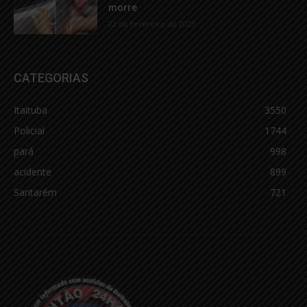
morre
22 de fevereiro de 2023
CATEGORIAS
Itaituba
3550
Policial
1744
pará
998
acidente
899
Santarém
721