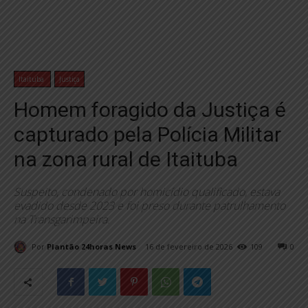
Itaituba
Justiça
Homem foragido da Justiça é
capturado pela Polícia Militar
na zona rural de Itaituba
Suspeito, condenado por homicídio qualificado, estava
evadido desde 2023 e foi preso durante patrulhamento
na Transgarimpeira.
Por
Plantão 24horas News
16 de fevereiro de 2026
109
0