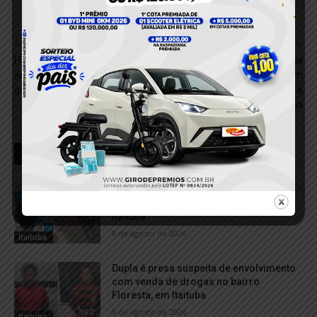
Anterior
Próximo
Homem é detido por porte
Adolescente denuncia
ilegal de arma na região
agressão e abuso em
garimpeira de Itaituba
Jacareacanga; suspeito é
localizado pela polícia
RELACIONADOS
PM recupera motocicleta com registro
de roubo durante abordagem em
Itaituba
9 de agosto de 2026
Itaituba
Dupla é presa suspeita de envolvimento
com venda de drogas no bairro
Floresta, em Itaituba
9 de agosto de 2026
Itaituba