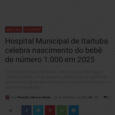
Baby 1.000
TV PLANTÃO
Hospital Municipal de Itaituba
celebra nascimento do bebê
de número 1.000 em 2025
Diretora Fernanda Bandeira, a técnica de enfermagem
Genilce Varjão, a mãe Jaqueline Munduruku e o prefeito
Nicodemos Aguiar falaram sobre o marco histórico para a
saúde no município.
Por
Plantão 24horas News
30 de setembro de 2025
159
0