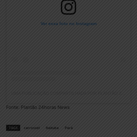
Ver essa foto no Instagram
UMA PUBLICAÇÃO COMPARTILHADA POR PLANTÃO 24HORAS NEWS (@PLANTAO24HORASNEWS)
Fonte: Plantão 24horas News
TAGS
carrossel
Itaituba
Pará