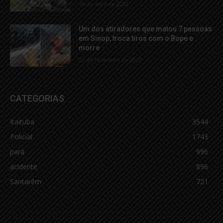
19 de abril de 2023
Um dos atiradores que matou 7 pessoas
em Sinop, troca tiros com o Bope e
morre
22 de fevereiro de 2023
CATEGORIAS
Itaituba
3544
Policial
1743
pará
996
acidente
896
Santarém
721