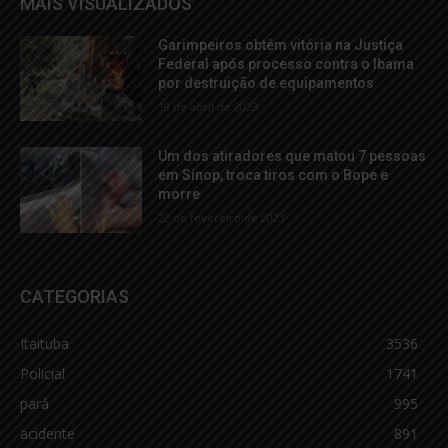
MAIS VISUALIZADOS
Garimpeiros obtêm vitória na Justiça
Federal após processo contra o Ibama
por destruição de equipamentos
19 de abril de 2023
Um dos atiradores que matou 7 pessoas
em Sinop, troca tiros com o Bope e
morre
22 de fevereiro de 2023
CATEGORIAS
Itaituba
3536
Policial
1741
pará
995
acidente
891