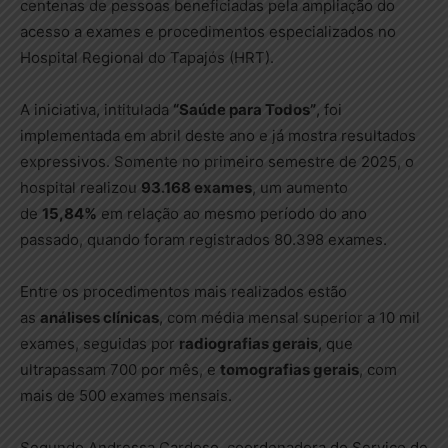
centenas de pessoas beneficiadas pela ampliação do
acesso a exames e procedimentos especializados no
Hospital Regional do Tapajós (HRT).
A iniciativa, intitulada
“Saúde para Todos”
, foi
implementada em abril deste ano e já mostra resultados
expressivos. Somente no primeiro semestre de 2025, o
hospital realizou
93.168 exames
, um aumento
de
15,84%
em relação ao mesmo período do ano
passado, quando foram registrados 80.398 exames.
Entre os procedimentos mais realizados estão
as
análises clínicas
, com média mensal superior a 10 mil
exames, seguidas por
radiografias gerais
, que
ultrapassam 700 por mês, e
tomografias gerais
, com
mais de 500 exames mensais.
Segundo Andressa Cardoso, coordenadora do Serviço de