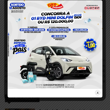
Anterior
Próximo
Condenado por tentativa de
Concurso TJPA 2025 tem
homicídio é preso após
edital publicado com 50
esfaquear cunhada em
vagas e salários de até R$ 15
Santarém
mil
RELACIONADOS