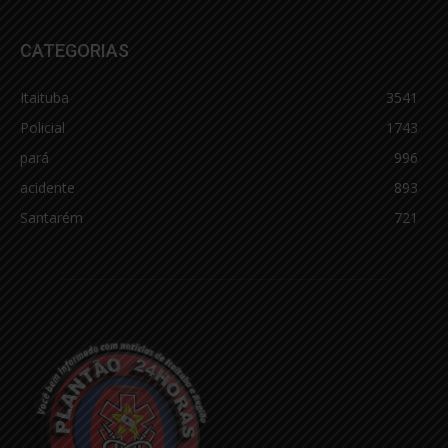
CATEGORIAS
Itaituba
3541
Policial
1743
pará
996
acidente
893
Santarém
721