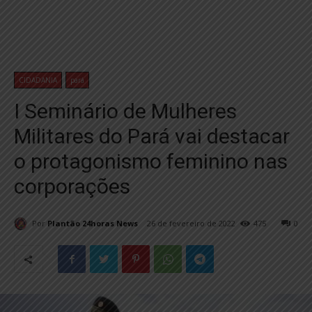
CIDADANIA
pará
I Seminário de Mulheres
Militares do Pará vai destacar
o protagonismo feminino nas
corporações
Por
Plantão 24horas News
26 de fevereiro de 2022
475
0