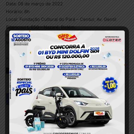
Data: 08 de março de 2022
Horário: 8h
Local: Fundação Cultural do Pará – Centur, Av. Gentil
Bitencourt, 650 – Nazaré, Belém.
Informações: seminariomulheresmilitarespa@gmail.com
WhatsApp: (91) 98899-6479 (atendimento de 9h às 16h).
Por Dayane Baía (SECOM)
TAGS
carrossel
Facebook
Twitter