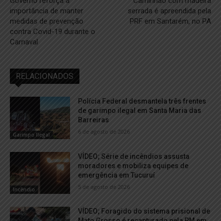
Governo reforça a
Caminhão com madeira
importância de manter
serrada é apreendida pela
medidas de prevenção
PRF em Santarém, no PA
contra Covid-19 durante o
Carnaval
RELACIONADOS
Polícia Federal desmantela três frentes
de garimpo ilegal em Santa Maria das
Barreiras
6 de agosto de 2026
Garimpo Ilegal
VÍDEO; Série de incêndios assusta
moradores e mobiliza equipes de
emergência em Tucuruí
5 de agosto de 2026
Incêndio
VÍDEO; Foragido do sistema prisional de
Mato Grosso é recapturado pela PM em