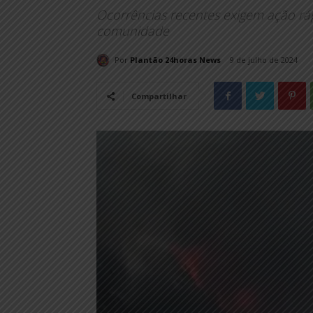
Ocorrências recentes exigem ação rá
comunidade
Por
Plantão 24horas News
9 de julho de 2024
Compartilhar