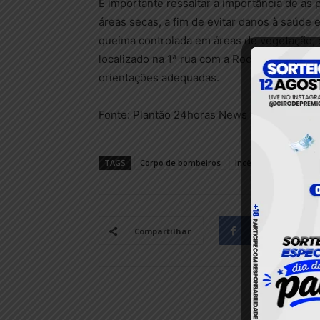
É importante ressaltar a importância de as 
áreas secas, a fim de evitar danos à saúde
queima controlada em áreas de vegetação,
localizado na 1ª rua com a Rodovia Transama
orientações adequadas.
Fonte: Plantão 24horas News
TAGS
Corpo de bombeiros
Incêndio
Itaituba
Facebook
Compartilhar