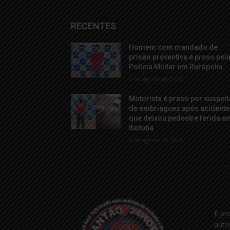
RECENTES
Homem com mandado de
prisão preventiva é preso pel
Polícia Militar em Rurópolis
6 de agosto de 2026
Motorista é preso por suspeit
de embriaguez após acidente
que deixou pedestre ferida e
Itaituba
6 de agosto de 2026
É pr
auto