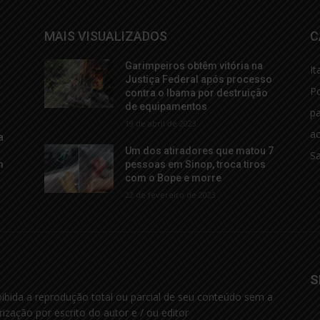
MAIS VISUALIZADOS
C
Garimpeiros obtêm vitória na
It
a
Justiça Federal após processo
Po
contra o Ibama por destruição
de equipamentos
p
19 de abril de 2023
ac
a
Um dos atiradores que matou 7
S
m
pessoas em Sinop, troca tiros
com o Bope e morre
22 de fevereiro de 2023
S
oibida a reprodução total ou parcial de seu conteúdo sem a
rização por escrito do autor e / ou editor