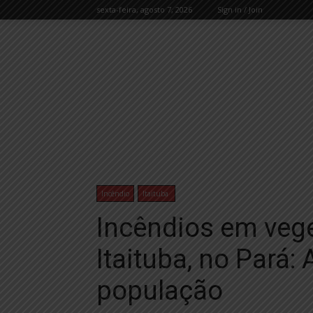
sexta-feira, agosto 7, 2026
Sign in / Join
Incêndio
Itaituba
Incêndios em ve
Itaituba, no Pará: 
população