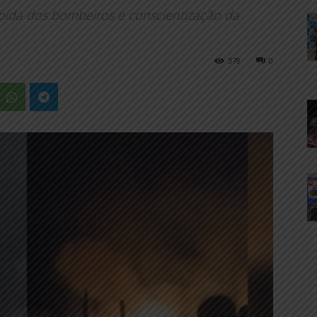
pida dos bombeiros e conscientização da
378
0