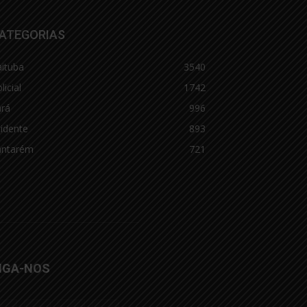
ATEGORIAS
aituba
3540
licial
1742
ará
996
idente
893
antarém
721
IGA-NOS