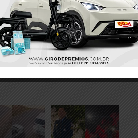
Próximo
de
Polícia Militar prende suspeito de furto na Feirinha
ém
da Jhoil em Itaituba