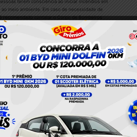
pessoas terem consciência ao iniciar incêndios em
 e ao meio ambiente. Em caso de necessidade de
 é recomendado contatar o Corpo de Bombeiros
zônica, no bairro da Floresta, para receber
Twitter
Pinterest