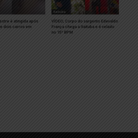
Itaituba
stre é atingida após
VÍDEO; Corpo do sargento Edevaldo
re dois carros em
França chega a Itaituba e é velado
no 15º BPM