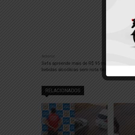
Anterior
Sefa apreende mais de R$ 95 mil em garrafas 
bebidas alcoólicas sem nota fiscal em Santar
RELACIONADOS