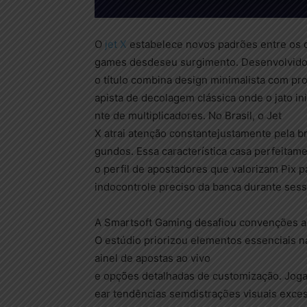
O
jet X
estabelece novos padrões entre os 
games desdeseu surgimento. Desenvolvido
o título combina design minimalista com pr
apista de decolagem clássica onde o jato i
nte de multiplicadores. No Brasil, o Jet
X atrai atenção constantejustamente pela 
gundos. Essa característica casa perfeitam
o perfil de apostadores que valorizam Pix p
indocontrole preciso da banca durante sess
A Smartsoft Gaming desafiou convenções ao
O estúdio priorizou elementos essenciais na
ainel de apostas ao vivo
e opções detalhadas de customização. Joga
ear tendências semdistrações visuais exces