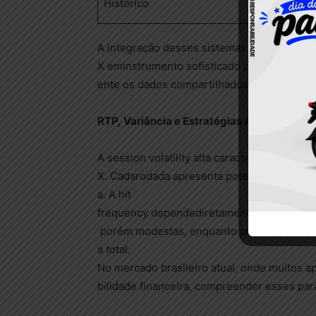
Histórico
Registro 
A integração desses sistemas transforma o 
X eminstrumento sofisticado para jogadores
ente os dados compartilhados para refinar tá
RTP,
Vari
ância
e
Estratégias
Avançadas
de
A session volatility alta caracteriza forteme
X. Cadarodada apresenta potencial de osci
a. A hit
frequency dependediretamente da abordage
porém modestas, enquanto prolongar o vooe
a total.
No mercado brasileiro atual, onde muitos 
bilidade financeira, compreender esses pa