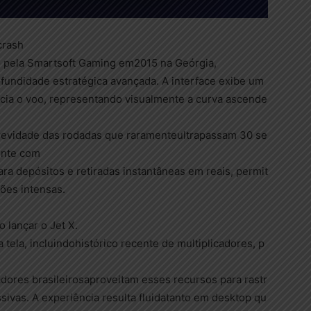
crash
 pela Smartsoft Gaming em2015 na Geórgia,
ofundidade estratégica avançada. A interface exibe um
nicia o voo, representando visualmente a curva ascende
brevidade das rodadas que raramenteultrapassam 30 se
ente com
ara depósitos e retiradas instantâneas em reais, permit
ões intensas.
 lançar o Jet X.
 tela, incluindohistórico recente de multiplicadores, p
dores brasileirosaproveitam esses recursos para rastr
sivas. A experiência resulta fluidatanto em desktop qu