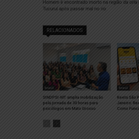
Homem é encontrado morto na região da orla 
Tucuruí após passar mal no rio
RELACIONADOS
brasil
brasil
SINDPSI-MT amplia mobilização
Keeta São P
pela jornada de 30 horas para
Janeiro: Re
psicólogos em Mato Grosso
Como Func