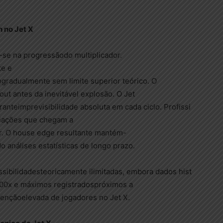
 no Jet X
-se na progressãodo multiplicador.
te e
gradualmente sem limite superior teórico. O
out antes da inevitável explosão. O Jet
ranteimprevisibilidade absoluta em cada ciclo. Profissi
iações que chegam a
r. O house edge resultante mantém-
 análises estatísticas de longo prazo.
ssibilidadesteoricamente ilimitadas, embora dados hist
100x e máximos registradospróximos a
etençãoelevada de jogadores no Jet X.