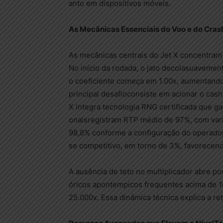
anto em dispositivos móveis.
As
Mecânicas
Essenciais
do
Voo
e do Crash
As mecânicas centrais do Jet X concentram
No início da rodada, o jato decolasuavemen
o coeficiente começa em 1.00x, aumentando
principal desafioconsiste em acionar o cash
X integra tecnologia RNG certificada que ga
onaisregistram RTP médio de 97%, com var
98,8% conforme a configuração do operado
se competitivo, em torno de 3%, favorecendo
A ausência de teto no multiplicador abre po
óricos apontempicos frequentes acima de 
25.000x. Essa dinâmica técnica explica a r