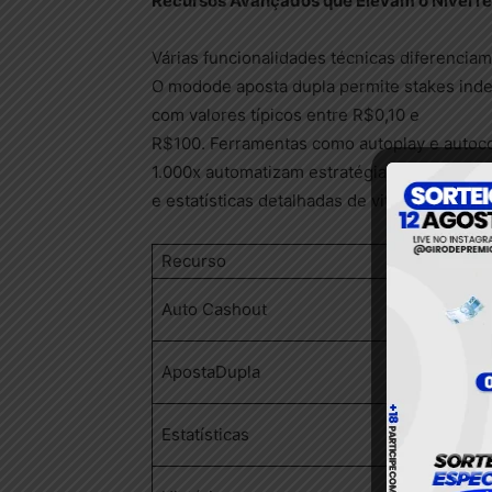
Recursos
Avançados
que
Elevam
o
Nível
Té
Várias funcionalidades técnicas diferenciam
O modode aposta dupla permite stakes in
com valores típicos entre R$0,10 e
R$100. Ferramentas como autoplay e autocol
1.000x automatizam estratégias complexas.
e estatísticas detalhadas de vitórias diári
Recurso
Descrição
Definição 
Auto Cashout
dor
ApostaDupla
Duas apos
Leaderboa
Estatísticas
es