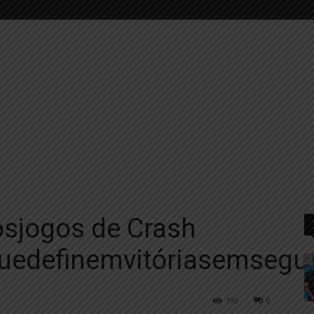
osjogos de Crash
edefinemvitóriasemsegun
199
0