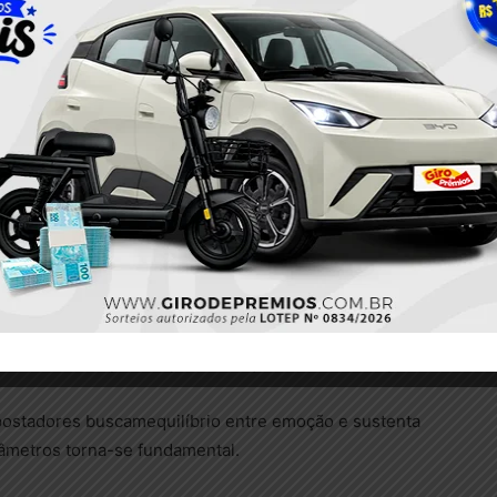
completo de apostas
ias pessoais
Jet
 experientes. A comunidade brasileira utiliza intensam
ticas coletivas.
 Bankroll no Jet X
nte o Jet
lação extrema que demandagestão disciplinada da banc
m adotada: saídas precoces geramvitórias frequentes
leva tanto o prêmio potencial quanto o risco de perd
apostadores buscamequilíbrio entre emoção e sustenta
râmetros torna-se fundamental.