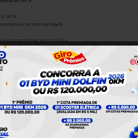
cnico
do Jet X
 o Jet X.
dependentes na mesmarodada,
lect programável entre 1.01x e
 Recursossociais como chat em tempo real
as, semanais e mensais enriquecem a interação.
 Técnica
Benefício Específico no Brasil
prévia de multiplica
Controle emocional em rodad
asultrarrápidas
Diversificação de risco com
tas simultâneas
Pix em R$
rd de multiplicador
Análise comparativa com outr
osjogadores
Melhoria contínua de estratég