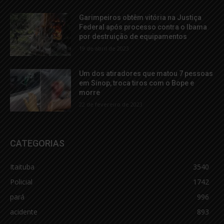
Garimpeiros obtêm vitória na Justiça
Federal após processo contra o Ibama
por destruição de equipamentos
19 de abril de 2023
Um dos atiradores que matou 7 pessoas
em Sinop, troca tiros com o Bope e
morre
22 de fevereiro de 2023
CATEGORIAS
Itaituba
3540
Policial
1742
pará
996
acidente
893