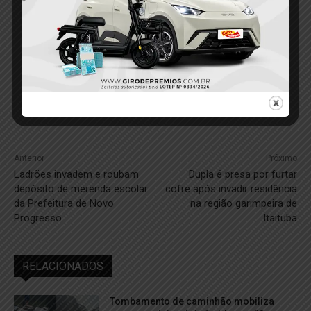
Anterior
Próximo
Ladrões invadem e roubam
Dupla é presa por furtar
depósito de merenda escolar
cofre após invadir residência
da Prefeitura de Novo
na região garimpeira de
Progresso
Itaituba
RELACIONADOS
Tombamento de caminhão mobiliza