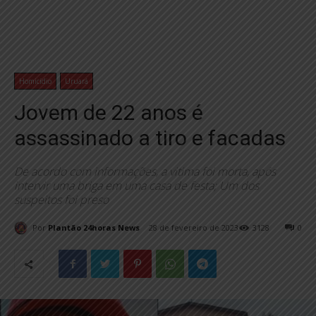
Homicídio
Uruará
Jovem de 22 anos é
assassinado a tiro e facadas
De acordo com informações, a vitima foi morta, após
intervir uma briga em uma casa de festa; Um dos
suspeitos foi preso
Por
Plantão 24horas News
28 de fevereiro de 2023
3128
0