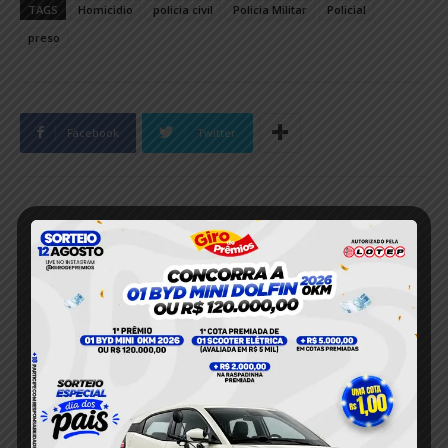
TAGS
Homicidio
policia civil
Policia Militar
Policial
preso
Facebook
Twitter